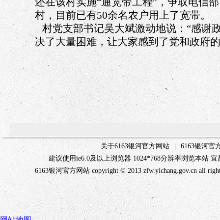
还在该村实施“通宽带工程”，争取电信
村，目前已有50余名农户用上了宽带。
村党支部书记吴大斌激动地说：“感谢
决了大量困难，让大家感到了党和政府的
关于6163银河官方网站
|
6163银河
建议使用ie6.0及以上浏览器 1024*768分辨率浏览本
6163银河官方网站 copyright © 2013 zfw.yichang.gov.c
网站地图