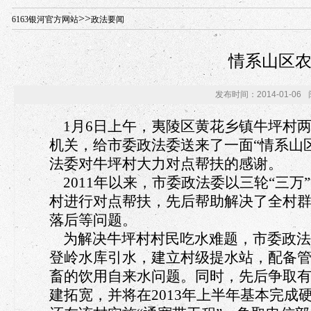
年“招才兴业”事业单位人才引进·北京站人民大学入校工作提醒
>>
6163银河官方网站
政法要闻
情系山区
发布时间：2014-01-06
1月6日上午，夷陵区黄花乡镇牛坪村两
机关，给市委政法委送来了一面“情系山
法委对牛坪村大力对点帮扶的感谢。
2011年以来，市委政法委以三轮“三
村进行对点帮扶，先后帮助解决了全村
落后等问题。
为解决牛坪村村民吃水难题，市委政法委
登岭水库引水，建立村级提水站，配备管网
畜的饮用自来水问题。同时，先后争取有
建拓宽，并将在2013年上半年基本完