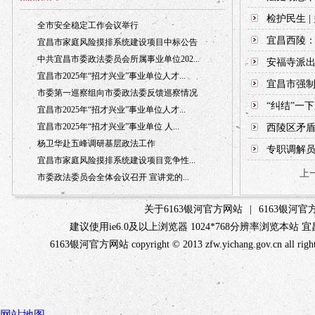
检护民生 |
全市安全稳定工作会议举行
宜昌西陵
宜昌市家庭风险摸排系统建设项目中标公告
中共宜昌市委政法委员会所属事业单位202...
安福寺派
宜昌市2025年“招才兴业”事业单位人才...
宜昌市强制
市委第一巡察组向市委政法委反馈巡察情况
“纠结”一
宜昌市2025年“招才兴业”事业单位人才...
宜昌市2025年“招才兴业”事业单位 人...
西陵区矛盾
杨卫华赴五峰调研基层政法工作
专职调解员
宜昌市家庭风险摸排系统建设项目竞争性...
上
市委政法委员会全体会议召开 宣讲党的...
关于6163银河官方网站
|
6163银河
建议使用ie6.0及以上浏览器 1024*768分辨率浏览本
6163银河官方网站 copyright © 2013 zfw.yichang.gov.c
网站地图