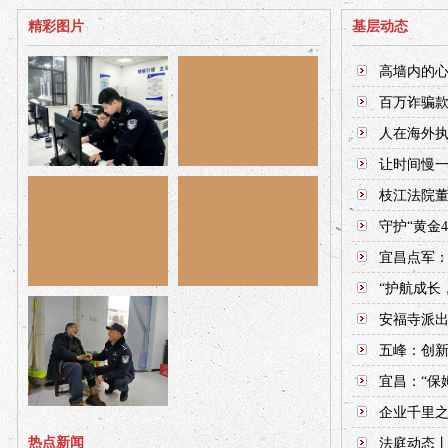
精彩图片
基层动态
高墙内的
百万诈骗款
人在海外执
让时间慢一
枝江法院董
守护“黄金
宜昌点军：
“护航成长
安福寺派
五峰：创新
宜昌：“保
企业千里
热点新闻
法庭动态丨四