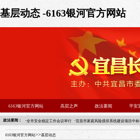
基层动态 -6163银河官方网站
6163银河官方网站
高层之声
政法要闻
平安
·
·
政法要闻：
全市安全稳定工作会议举行
宜昌市家庭风险摸排系统建设项目中标
年“招才兴业”事业单位人才引进·北京站人民大学入校工作提醒
>>
6163银河官方网站
基层动态