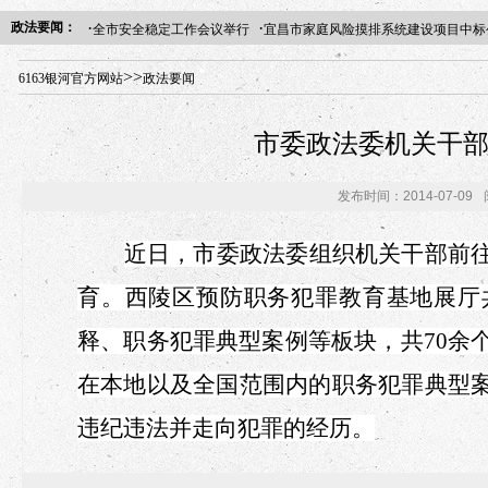
·
·
政法要闻：
全市安全稳定工作会议举行
宜昌市家庭风险摸排系统建设项目中标
年“招才兴业”事业单位人才引进·北京站人民大学入校工作提醒
>>
6163银河官方网站
政法要闻
市委政法委机关干
发布时间：2014-07-09
近日，
市委政法委
组织机关干部前
育。西陵区预防职务犯罪教育基地展厅
释、职务犯罪典型案例等板块，共70余
在本地以及全国范围内的职务犯罪典型
违纪违法并走向犯罪的经历。