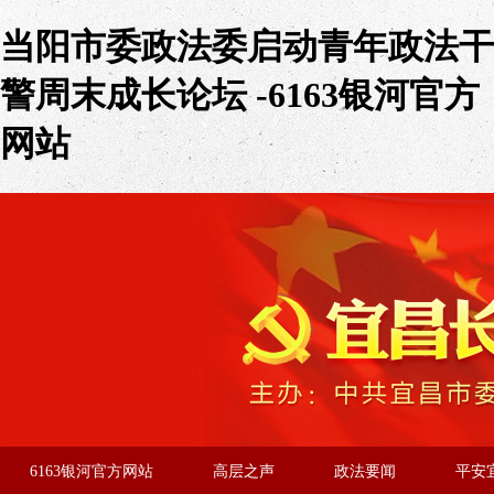
当阳市委政法委启动青年政法干
警周末成长论坛 -6163银河官方
网站
6163银河官方网站
高层之声
政法要闻
平安