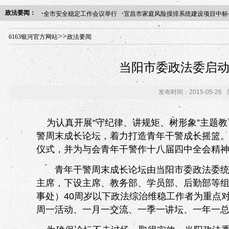
·
·
政法要闻：
全市安全稳定工作会议举行
宜昌市家庭风险摸排系统建设项目中标
年“招才兴业”事业单位人才引进·北京站人民大学入校工作提醒
>>
6163银河官方网站
政法要闻
当阳市委政法委启
发布时间：2015-05-26
为认真开展“守纪律、讲规矩、树形象”主题教
警周末成长论坛，着力打造青年干警成长摇篮
仪式，并为与会青年干警作十八届四中全会精
青年干警周末成长论坛由当阳市委政法委统筹
主席，下设主席、教务部、学员部、后勤部等组
事处）40周岁以下政法综治维稳工作者为重点对
周一活动、一月一交流、一季一讲坛、一年一