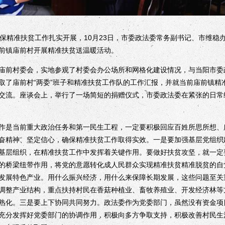
保精准扶贫工作扎实开展，
10月
23
日，市委政法委常务副书记、市维稳
前镇庙前村开展精准扶贫送温暖活动。
前村委会，实地参观了村委会办公场所和网格化建设情况，与当阳市委
取了庙前村“两委”班子和精准扶贫工作队的工作汇报，并就当前庙前镇精
交流。座谈会上，举行了一场简短的捐赠仪式，市委政法委在紧张的日常
是当前重大政治任务和第一民生工程，一定要积极回应百姓所思所想、
奋精神、坚定信心，确保精准扶贫工作取得实效。一是要加强基层党组织
基层组织，在精准扶贫工作中发挥着关键作用。要做好扶贫攻坚，就一定
的桥梁纽带作用，将党的意愿转化成人民群众实现精准扶贫精准脱贫的自
发展特色产业。用什么振兴经济，用什么来保障长期发展，这些问题至关
调整产业结构，重点扶持村民在香菇种植业、畜牧养殖业、开发经济林等
熟化。三是要上下协同共同努力。政法委作为党委部门，虽然没有资金项
充分发挥好党委部门的协调作用，积极向多方争取支持，积极改善村民生