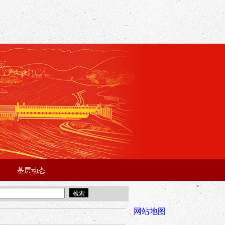
基层动态
·
·
5年“招才兴业”事业单位人才引进·北京站面试成绩公告
宜昌市2025
全市安全稳
网站地图
年“招才兴业