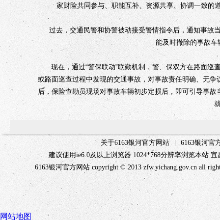
家财险共同参与、职能互补、资源共享、协调一致的道
过去，交通民警和协警被动接受警情指令后，通知事故当
能及时撤除的事故车
现在，通过“警保联动”联勤机制，警、保双方在路面巡查
或路面巡查过程中发现的交通事故，对事故责任明确、无争议的
后，保险查勘员现场对事故车辆初步定损后，即可引导事故当
关于6163银河官方网站
|
6163银河
建议使用ie6.0及以上浏览器 1024*768分辨率浏览本
6163银河官方网站 copyright © 2013 zfw.yichang.gov.c
网站地图