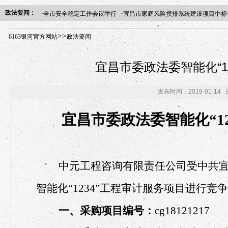
·
·
政法要闻：
全市安全稳定工作会议举行
宜昌市家庭风险摸排系统建设项目中标
年“招才兴业”事业单位人才引进·北京站人民大学入校工作提醒
>>
6163银河官方网站
政法要闻
宜昌市委政法委智能化“1
发布时间：2019-01-14
宜昌
市委政
法委智能化
“
中元工程咨询有限责任公司受中共
智能化
“1234”工程审计服务项目进行
一、采购项目编号：
cg18121217