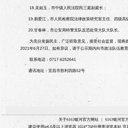
18.吴如玉，市中级人民法院民三庭副庭长；
19.易爱江，市人民检察院法律政策研究室主任、四级高
20.甘春林，市公安局特警支队反恐处突大队大队长。
为充分发扬民主，广泛听取意见，接受社会监督，现将政法英
2021年6月27日。如有异议，请于公示期内向市政法队伍教
联系电话：0717-6252641
通讯地址：宜昌市胜利四路52号
关于6163银河官方网站
|
6163银河
建议使用ie6.0及以上浏览器 1024*768分辨率浏览本