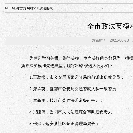
年“招才兴业”事业单位人才引进·北京站人民大学入校工作提醒
>>
6163银河官方网站
政法要闻
全市政法英模
发布时间：2021-06-23
为营造学习英模、崇尚英模、争当英模的良好风尚，根据市
扬政法英模和先进典型，现将20名候选人公示如下：
1.王劲松，市公安局伍家岗分局站前派出所教导员；
2.郑承英，宜都市公安局交通警察大队一级警员；
3.覃新用，枝江市委政法委常务副书记；
4.冯建伟，当阳市人民法院综合审判庭负责人；
5.张娥，远安县社区矫正管理局局长；