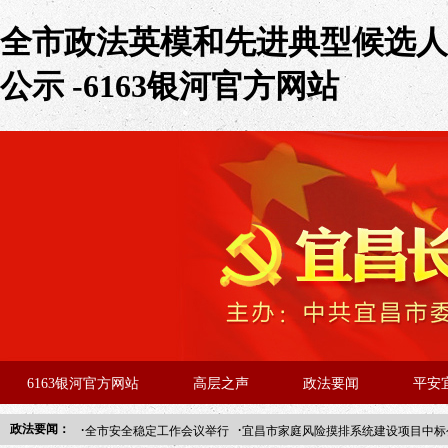
全市政法英模和先进典型候选人
公示 -6163银河官方网站
6163银河官方网站
高层之声
政法要闻
平安
·
·
政法要闻：
全市安全稳定工作会议举行
宜昌市家庭风险摸排系统建设项目中标