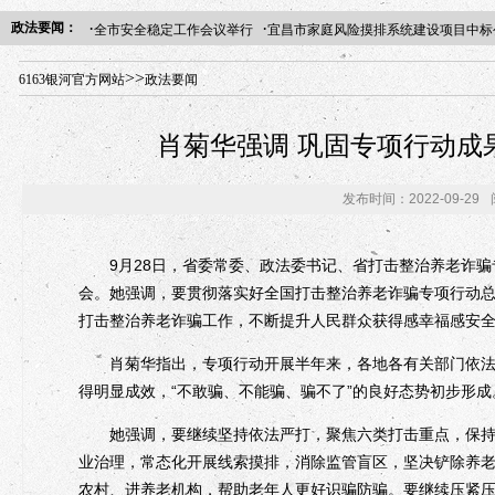
·
·
政法要闻：
全市安全稳定工作会议举行
宜昌市家庭风险摸排系统建设项目中标
年“招才兴业”事业单位人才引进·北京站人民大学入校工作提醒
>>
6163银河官方网站
政法要闻
肖菊华强调 巩固专项行动成
发布时间：2022-09-29
9月28日，省委常委、政法委书记、省打击整治养老诈骗
会。她强调，要贯彻落实好全国打击整治养老诈骗专项行动
打击整治养老诈骗工作，不断提升人民群众获得感幸福感安
肖菊华指出，专项行动开展半年来，各地各有关部门依法严
得明显成效，“不敢骗、不能骗、骗不了”的良好态势初步形成
她强调，要继续坚持依法严打，聚焦六类打击重点，保持高
业治理，常态化开展线索摸排，消除监管盲区，坚决铲除养
农村、进养老机构，帮助老年人更好识骗防骗。要继续压紧