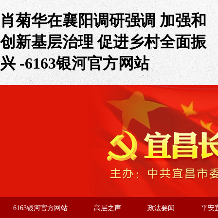
肖菊华在襄阳调研强调 加强和
创新基层治理 促进乡村全面振
兴 -6163银河官方网站
6163银河官方网站
高层之声
政法要闻
平安