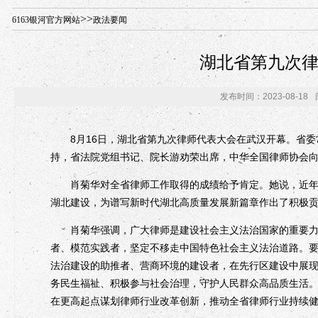
年“招才兴业”事业单位人才引进·北京站人民大学入校工作提醒
>>
6163银河官方网站
政法要闻
湖北省第九次
发布时间：2023-08-18
8月16日，湖北省第九次律师代表大会在武汉开幕。省委
持，省法院党组书记、院长游劝荣出席，中华全国律师协会
肖菊华对全省律师工作取得的成绩给予肯定。她说，近年来
湖北建设，为谱写新时代湖北高质量发展新篇章作出了积极
肖菊华强调，广大律师是建设社会主义法治国家的重要力量
者、模范实践者，坚定不移走中国特色社会主义法治道路。
法治建设的助推者、营商环境的建设者，在先行区建设中展
务民生福祉、积极参与社会治理，守护人民群众高品质生活
在更高起点谋划律师行业改革创新，推动全省律师行业持续