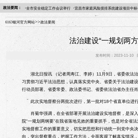
·
·
政法要闻：
全市安全稳定工作会议举行
宜昌市家庭风险摸排系统建设项目中标
年“招才兴业”事业单位人才引进·北京站人民大学入校工作提醒
>>
6163银河官方网站
政法要闻
法治建设“一规划两
发布时间：2023-11-10
湖北日报讯 （记者周寿江、李婷）11月9日，省委依法治
习贯彻习近平法治思想，认真落实党中央、省委关于法治建设
行动员部署。省委常委、政法委书记、省委依法治省办主任
此次实地督察分两批次进行，第一批对18个省直单位进行
肖菊华强调，在全省部署开展法治建设实地督察，是深入贯
院“一规划两纲要”在我省落地见效的重要抓手，也是对全省
实地督察工作的重要意义，切实把思想和行动统一到党中央
向，突出督察重点，把握工作方法，全面客观了解真实情况