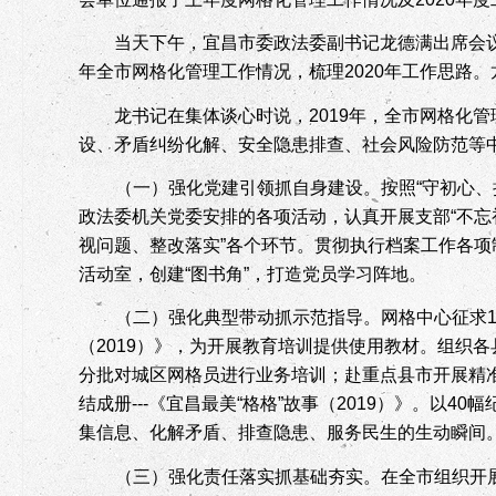
当天下午，宜昌市委政法委副书记龙德满出席会
年全市网格化管理工作情况，梳理
2020
年工作思路。
龙书记在集体谈心时说，
2019
年，全市网格化管
设、矛盾纠纷化解、安全隐患排查、社会风险防范等
（
一
）
强化党建引领抓自身建设。
按照“守初心
政法委机关党委安排的各项活动，认真开展支部“不忘
视问题、整改落实”各个环节。贯彻执行档案工作各项
活动室，创建“图书角”，打造党员学习阵地。
（二）强化典型带动抓示范指导。网格中心征求
（
2019
）》，为开展教育培训提供使用教材。组织各
分批对城区网格员进行业务培训；赴重点县市开展精
结成册
---
《宜昌最美“格格”故事（
2019
）》。以
40
幅
集信息、化解矛盾、排查隐患、服务民生的生动瞬间
（
三
）
强化责任落实抓基础夯实。
在全市组织开