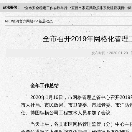
·
·
政法要闻：
全市安全稳定工作会议举行
宜昌市家庭风险摸排系统建设项目中标
年“招才兴业”事业单位人才引进·北京站人民大学入校工作提醒
>>
6163银河官方网站
基层动态
全市召开2019年网格化管理
发布时间：2020-01-20
全年工作总结
2020
年
1
月
16
日，市网格管理监管中心召开
2019
市人社局、市民政局、市卫健委、市城管委、市消防
任、博图纵横公司工程技术人员参加了会议。
当天上午，各县市区网格管理监管（分）中心主
会单位通报了上年度网格化管理工作情况及
2020
年度