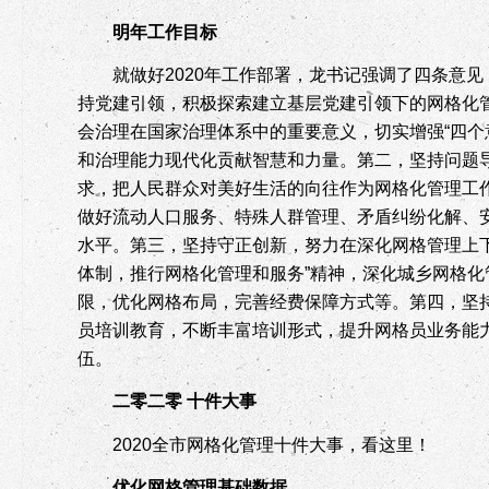
明年工作目标
就做好
2020
年工作部署，龙书记强调了四条意见
持党建引领，积极探索建立基层党建引领下的网格化
会治理在国家治理体系中的重要意义，切实增强“四个意
和治理能力现代化贡献智慧和力量。
第二，坚持问题
求，把人民群众对美好生活的向往作为网格化管理工
做好流动人口服务、特殊人群管理、矛盾纠纷化解、
水平。
第三，坚持守正创新，努力在深化网格管理上
体制，推行网格化管理和服务”精神，深化城乡网格
限，优化网格布局，完善经费保障方式等。
第四，坚
员培训教育，不断丰富培训形式，提升网格员业务能
伍。
二零二零 十件大事
2020
全市网格化管理十件大事，看这里！
优化网格管理基础数据