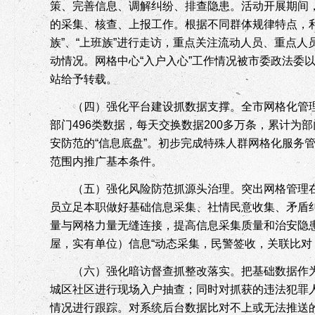
策、完善信息、调解纠纷、排查隐患。活动开展期间，
的采集、核查、上报工作。根据不同群体规律特点，
族”、“上班族”进行走访，重点关注流动人员、重点
动情况。网格中心“入户入心”工作情况被市委政法委
站给予转载。
（四）强化平台建设抓数据支撑。
全市网格化管
部门
496
类数据，每天交换数据
200
多万条，累计为部
安防范的“信息底盘”。初步完成特殊人群网格化服务
范围内推广基本条件。
（五）强化风险防范抓源头治理。
突出网格管理
员立足本职做好基础信息采集、社情民意收集、矛盾纠
量与网格力量无缝连接，提高信息采集质量和治安隐患
屋，实有单位）信息“动态采集，民警签收，关联比对
（六）强化暗访督查抓整改落实。
把基础数据作
城区社区进行现场入户抽查；同时对抓获的违法犯罪
情况进行跟踪。对系统后台数据比对不上或无法推送的