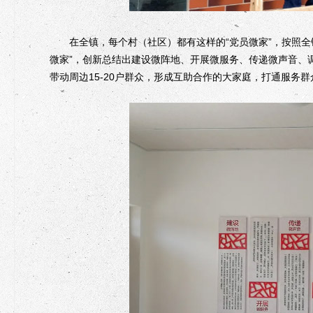
在全镇，每个村（社区）都有这样的“党员微家”，按照全镇“
微家”，创新总结出建设微阵地、开展微服务、传递微声音、调
带动周边15-20户群众，形成互助合作的大家庭，打通服务群