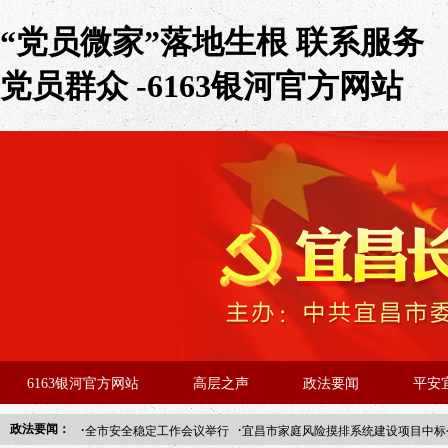
“党员微家”落地生根 联系服务
党员群众 -6163银河官方网站
6163银河官方网站
高层之声
政法要闻
平安
·
·
政法要闻：
全市安全稳定工作会议举行
宜昌市家庭风险摸排系统建设项目中标