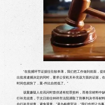
“在批捕环节证据往往较单薄，我们把工作做到前面，提前
出批准逮捕决定的同时，要求公安机关补充该方面的证据，在
时间也就快了，案-件比自然低了。”
该案嫌疑人在讯问时曾供述有犯罪前科，而卷宗材料中缺少
行补充侦查，于次日前往钟祥市法院调取了刑事判决书等材料
自行补充侦查，避免退查。”承办检察官说，“我们也想让当事