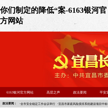
你们制定的降低“案-6163银河官
方网站
6163银河官方网站
高层之声
政法要闻
平安
·
·
政法要闻：
全市安全稳定工作会议举行
宜昌市家庭风险摸排系统建设项目中标