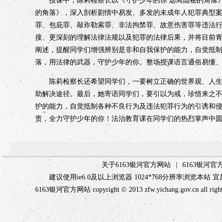
的角落》，深入剖析剧情中易发、多发的未成年人犯罪典型
罪、包庇罪、敲诈勒索罪、非法拘禁罪、故意伤害罪等违法
接、更深刻的理解法律法规以及犯罪的法律后果，并将目前
阐述，提醒同学们增强辨别是非和自我保护的能力，自觉抵
落，用法律的武器，守护少年的你。整场授课语言通俗易懂
陈莉检察长还希望同学们，一要树立正确的世界观、人生观
助解决途径。最后，她寄语同学们，要引以为戒，珍惜来之
护的能力，自觉抵制各种不良行为及违法犯罪行为的引诱和
责，全力守护少年的你！法治教育课在同学们的热烈掌声中圆
关于6163银河官方网站
|
6163银河
建议使用ie6.0及以上浏览器 1024*768分辨率浏览本
6163银河官方网站 copyright © 2013 zfw.yichang.gov.c