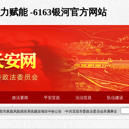
赋能 -6163银河官方网站
政法要闻
平安宜昌
法治宜昌
队伍建设
·
昌市家庭风险摸排系统建设项目中标公告
中共宜昌市委政法委员会所属事业单位202
·北京站人民大学入校工作提醒