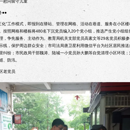
一慰问留守儿童
●●
化”工作模式，即报到在驿站、管理在网格、活动在巷道、服务在小区楼
。按照网格和楼栋将480名下沉党员编入20个党小组，推选产生党小组
理，争先服务、主动作为。教育局机关支部党员高素文等29名党员积极
示线，保护周边群众安全；市司法局唐卫星利用微信平台为社区居民推送
里纠纷；市民政局干部魏涛、陆城一小党员孙大鹏等自觉清理小区环境；
巡、防汛。
区老党员