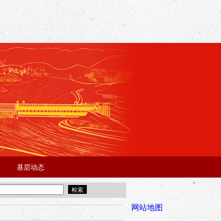
基层动态
·
·
5年“招才兴业”事业单位人才引进·北京站面试成绩公告
宜昌市2025
全市安全稳
网站地图
年“招才兴业