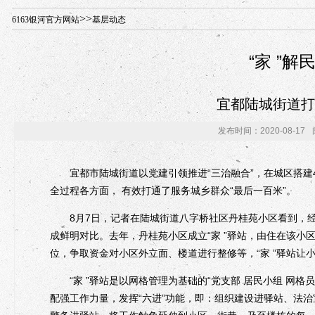
年“招才兴业”事业单位人才引进·北京站人民大学入校工作提醒
>>
6163银河官方网站
基层动态
“家 ”解
宜都陆城街道打
发布时间：2020-08-17
宜都市陆城街道以党建引领推进“三治融合”，在城区搭建46
全过程各方面， 有效打通了服务城乡群众“最后一百米”。
8月7日，记者在陆城街道八字桥社区丹桂苑小区看到，经
成鲜明对比。去年，丹桂苑小区成立“家 ”驿站，由住在该
位，争取资金对小区外立面、楼道进行整修等，“家 ”驿站让
“家 ”驿站是以网格管理为基础的“党支部 居民小组 网格
配强工作力量，发挥“六进”功能，即：组织建设进驿站、法