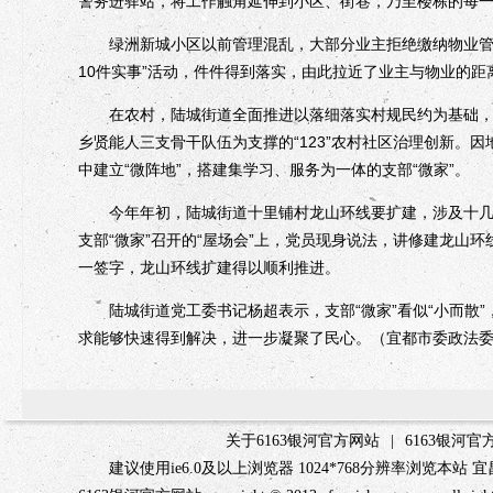
警务进驿站，将工作触角延伸到小区、街巷，乃至楼栋的每
绿洲新城小区以前管理混乱，大部分业主拒绝缴纳物业管理费
10件实事”活动，件件得到落实，由此拉近了业主与物业的距
在农村，陆城街道全面推进以落细落实村规民约为基础，以
乡贤能人三支骨干队伍为支撑的“123”农村社区治理创新。
中建立“微阵地”，搭建集学习、服务为一体的支部“微家”。
今年年初，陆城街道十里铺村龙山环线要扩建，涉及十几户
支部“微家”召开的“屋场会”上，党员现身说法，讲修建龙山
一签字，龙山环线扩建得以顺利推进。
陆城街道党工委书记杨超表示，支部“微家”看似“小而散”
求能够快速得到解决，进一步凝聚了民心。（宜都市委政法
关于6163银河官方网站
|
6163银河
建议使用ie6.0及以上浏览器 1024*768分辨率浏览本