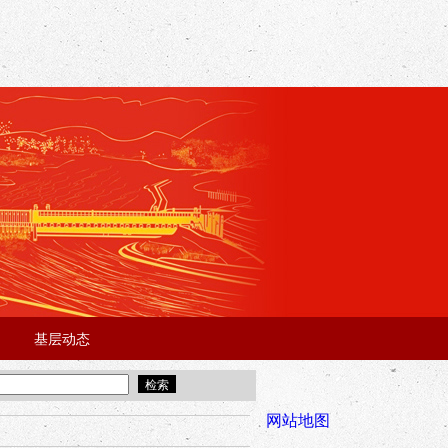
基层动态
·
·
5年“招才兴业”事业单位人才引进·北京站面试成绩公告
宜昌市2025
全市安全稳
网站地图
年“招才兴业