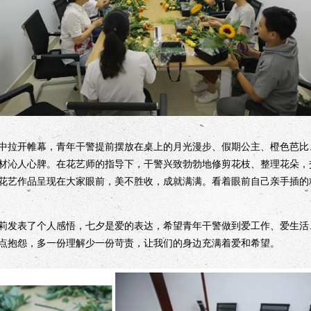
拉开帷幕，青年干警提前摆放在桌上的月光漫步、假期公主、橙色芭比
材沁人心脾。在花艺师的指导下，干警兴致勃勃地修剪花枝、整理花朵，
花艺作品呈现在大家眼前，美不胜收，成就满满。看着眼前自己亲手插的
发表了个人感悟，七夕是爱的表达，希望青年干警做到爱工作、爱生活
点抱怨，多一份理解少一份苛责，让我们的身边充满着爱和希望。