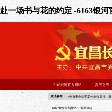
赴一场书与花的约定 -6163银
6163银河官方网站
高层之声
·
·
政法要闻：
全市安全稳定工作会议举行
宜
年“招才兴业”事业单位人才引进
>>
6163银河官方网站
基层动态