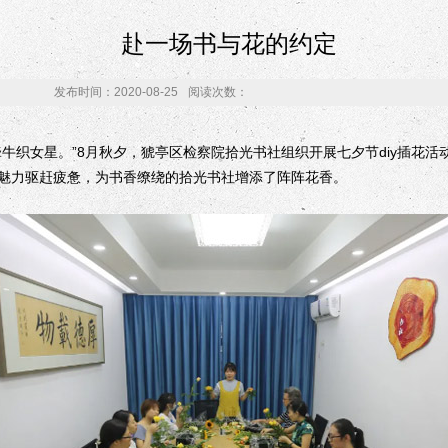
赴一场书与花的约定
发布时间：2020-08-25
阅读次数：
织女星。”8月秋夕，猇亭区检察院拾光书社组织开展七夕节diy插花活
魅力驱赶疲惫，为书香缭绕的拾光书社增添了阵阵花香。