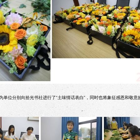
位分别向拾光书社进行了“土味情话表白”，同时也将象征感恩和敬意