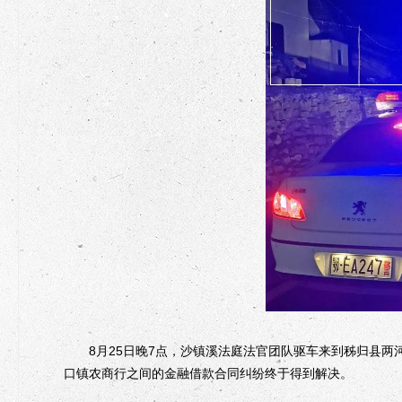
8月25日晚7点，沙镇溪法庭法官团队驱车来到秭归县两
口镇农商行之间的金融借款合同纠纷终于得到解决。