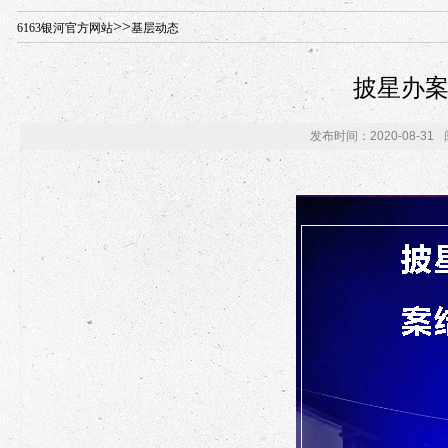
年“招才兴业”事业单位人才引进·北京站人民大学入校工作提醒
>>
6163银河官方网站
基层动态
披星办
发布时间：2020-08-31