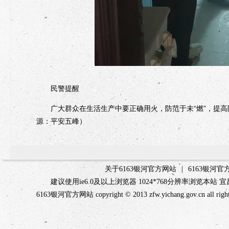
民警提醒
广大群众在生活生产中要正确用火，防范于未“燃”，提高
源：平安五峰）
关于6163银河官方网站
|
6163银河
建议使用ie6.0及以上浏览器 1024*768分辨率浏览本
6163银河官方网站 copyright © 2013 zfw.yichang.gov.c