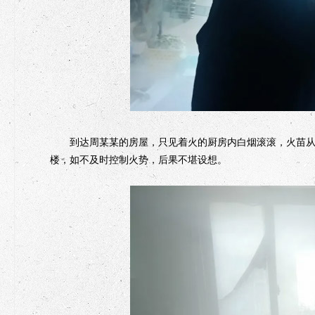
到达周某某的房屋，只见着火的厨房内白烟滚滚，火苗从厨
楼，如不及时控制火势，后果不堪设想。