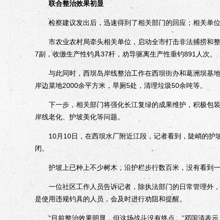
联合整治效果初显
检察建议发出后，迅速得到了相关部门的回应；相关单位
市农业农村局牵头相关单位，启动全市打击非法捕捞和整治
7副，收缴生产性钓具37杆，劝导驱离生产性垂钓891人次。
与此同时，西坝岛岸线整治工作在西坝街办和葛洲坝基地局
岸边菜地2000余平方米，旱厕5处，清理垃圾50余吨等。
下一步，相关部门将强化长江复绿的成果维护，积极包装争
岸线老化、护坡美化等问题。
10月10日，在西坝水厂附近江段，记者看到，陡峭的护
闭。
护坡上已种上不少树木，沿护栏步行数百米，没有看到一
一位社区工作人员告诉记者，除执法部门的日常管理外，还
是使用违规钓具的人员，会及时进行劝阻和提醒。
“目前整治效果明显，但这场战斗没有终点。”邓国清表示，