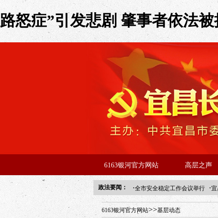
路怒症”引发悲剧 肇事者依法被捕
6163银河官方网站
高层之声
·
·
政法要闻：
全市安全稳定工作会议举行
宜
年“招才兴业”事业单位人才引进
>>
6163银河官方网站
基层动态