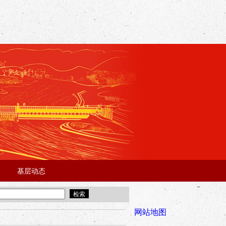
基层动态
·
·
5年“招才兴业”事业单位人才引进·北京站面试成绩公告
宜昌市2025
全市安全稳
网站地图
年“招才兴业