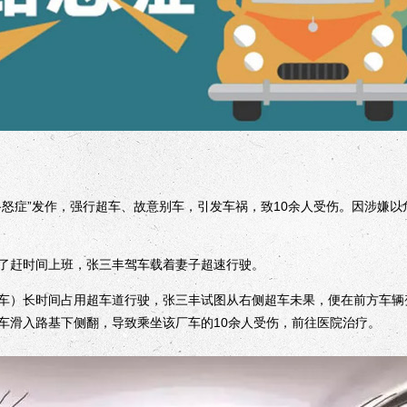
症”发作，强行超车、故意别车，引发车祸，致10余人受伤。因涉嫌以
赶时间上班，张三丰驾车载着妻子超速行驶。
）长时间占用超车道行驶，张三丰试图从右侧超车未果，便在前方车辆
车滑入路基下侧翻，导致乘坐该厂车的10余人受伤，前往医院治疗。