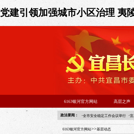
党建引领加强城市小区治理 夷陵这
6163银河官方网站
高层之声
·
·
政法要闻：
全市安全稳定工作会议举行
宜
年“招才兴业”事业单位人才引进
>>
6163银河官方网站
基层动态