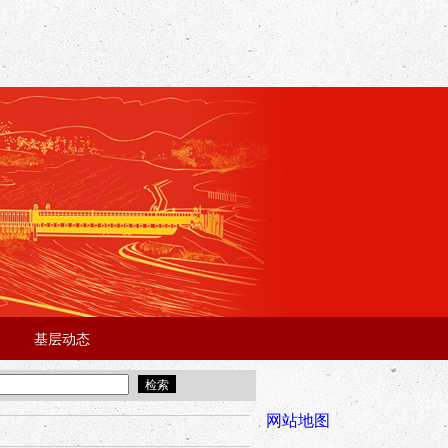
基层动态
·
·
5年“招才兴业”事业单位人才引进·北京站面试成绩公告
宜昌市2025
全市安全稳
网站地图
年“招才兴业