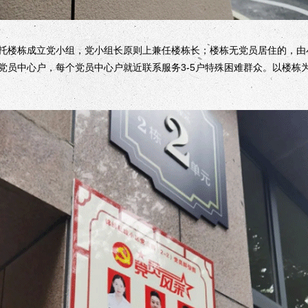
楼栋成立党小组，党小组长原则上兼任楼栋长；楼栋无党员居住的，由小
党员中心户，每个党员中心户就近联系服务3-5户特殊困难群众。以楼栋