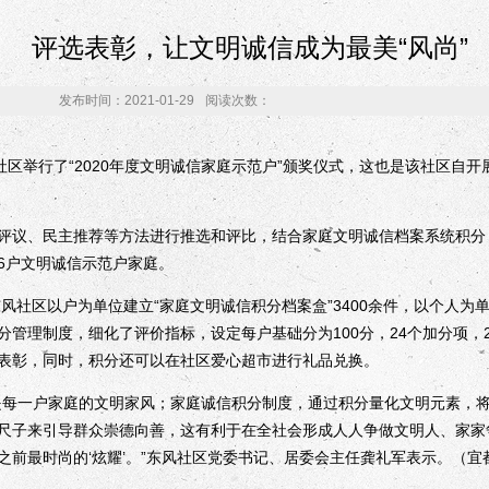
评选表彰，让文明诚信成为最美“风尚”
发布时间：2021-01-29
阅读次数：
区举行了“2020年度文明诚信家庭示范户”颁奖仪式，这也是该社区自
议、民主推荐等方法进行推选和评比，结合家庭文明诚信档案系统积分
6户文明诚信示范户家庭。
社区以户为单位建立“家庭文明诚信积分档案盒”3400余件，以个人为单位
分管理制度，细化了评价指标，设定每户基础分为100分，24个加分项，
表彰，同时，积分还可以在社区爱心超市进行礼品兑换。
每一户家庭的文明家风；家庭诚信积分制度，通过积分量化文明元素，将
尺子来引导群众崇德向善，这有利于在全社会形成人人争做文明人、家家
之前最时尚的‘炫耀’。”东风社区党委书记、居委会主任龚礼军表示。（宜