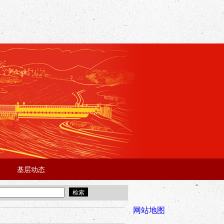
基层动态
·
·
5年“招才兴业”事业单位人才引进·北京站面试成绩公告
宜昌市2025
全市安全稳
网站地图
年“招才兴业