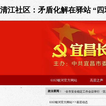
清江社区：矛盾化解在驿站 “四双
6163银河官方网站
高层之声
·
·
政法要闻：
全市安全稳定工作会议举行
宜
年“招才兴业”事业单位人才引进
>>
6163银河官方网站
基层动态