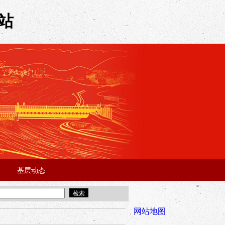
站
基层动态
·
·
5年“招才兴业”事业单位人才引进·北京站面试成绩公告
宜昌市2025
全市安全稳
网站地图
年“招才兴业