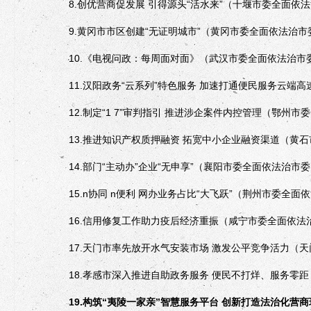
8.创优营商促发展 引得源头“活水来”（十堰市委全面依
9.黄冈市市区创建“无证明城市”（黄冈市委全面依法治市
10.《电视问政：每周面对面》（武汉市委全面依法治市
11.汉阳政务“云系列”特色服务 加速打通便民服务云端
12.制定“1 7”审判指引 推进涉企案件内控管理（鄂州
13.推进知识产权质押融资 拓宽中小企业融资渠道（黄石
14.部门“主动办”企业“无申享”（襄阳市委全面依法治市
15.n协同 n便利 网办业务占比“大飞跃”（荆州市委全面
16.信用修复工作助力疫后经济重振（咸宁市委全面依法
17.天门市率先放开水气安装市场 激发公平竞争活力（天
18.孝感市深入推进自助政务服务 便民不打烊、服务零距
19.构筑“夷陵一家亲”智慧服务平台 创新打造法治化营