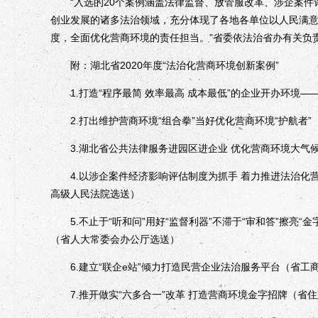
“入选的20个案例涵盖法律监督、放管服改革、涉企案件
创业发展的诸多法治领域，充分体现了各地各单位以人民满
度，全面优化营商环境的责任担当。”省委依法治省办有关负
附：湖北省2020年度“法治化营商环境创新案例”
1.打造“程序最简 效率最高 成本最低”的企业开办环境——
2.打出维护营商环境“组合拳”当好优化营商环境“护航者”
3.湖北省公共法律服务进园区进企业 优化营商环境大气
4.以涉企案件经济影响评估制度为抓手 着力推进法治化
高级人民法院选送）
5.不止于“听和问”用好“监督利器”不滞于“审和答”擦亮“
（省人大常委会办公厅选送）
6.建立“联企e站”倾力打造民营企业法治服务平台（省工
7.推开做实“六多合一”改革 打造营商环境金字招牌（省