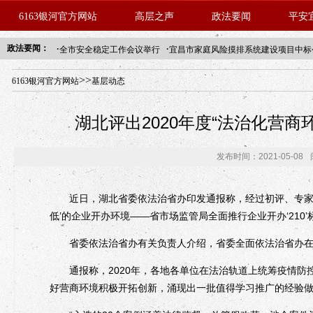
6163银河官方网站
高层之声
政法要闻
平安
·
·
政法要闻：
全市安全稳定工作会议举行
宜昌市家庭风险摸排系统建设项目中标
年“招才兴业”事业单位人才引进·北京站人民大学入校工作提醒
>>
6163银河官方网站
基层动态
湖北评出2020年度“法治化营商
发布时间：2021-05-08
近日，湖北省委依法治省办印发通报称，经过初评、专家综合
低’的企业开办环境——省市场监管局全面推行企业开办‘210’
省委依法治省办有关负责人介绍，省委全面依法治省办在全省
通报称，2020年，各地各单位在法治轨道上统筹疫情防
好营商环境积极开拓创新，涌现出一批值得学习推广的经验