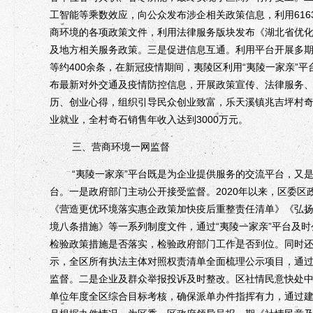
工智能等乘数效应，向公众发布涉企相关政策信息，利用61
商环境的各项政策文件，利用法律服务版块发布《湖北省优
及地方相关服务政策。三是促进信息互通。利用平台开展多
等约400余条，在新冠疫情期间，夷陵区利用“夷陵一家亲”
布最新对外交通及疫情防控信息，开展政策宣传、法律服务
历、创业心得，组织引导民众创业致富，乐天溪镇兆吉坪村奇石
业就业，全村奇石销售年收入达到3000万元。
三、营商环境一网监督
“夷陵一家亲”平台既是为企业提供服务的交流平台，又是
台。一是政府部门主动公开接受监督。2020年以来，区委
《营造更优环境落实惠企政策加快疫后重整责任清单》《弘扬
境八条措施》等一系列制度文件，通过“夷陵一家亲”平台及
检验政策措施是否落实，检验政府部门工作是否到位。同时还
示，全区所有执法主体对照权责清单全面梳理公示项目，通过
监督。二是企业及群众举报投诉及时整改。区社情民意快处
单位年度全区综合目标考核，确保派单办件指挥有力，通过