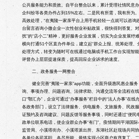
公共服务能力和质效。自平台整合以来，累计受理社情民意办
企纠纷等各类办件占到15%左右。二是民有所需，我有所为
高效处理，“在夷陵一家亲平台上用手机轻轻一点就可以咨询
台留言咨询小微企业一次性创业补贴政策，很快得到答复。对
扰”的“店小二”精神，更好服务企业发展，切实为企业发展纾
横向打通51个区直办件单位，建立起“群众上报、统筹处理
处理方式，转变为随时可在线通过电脑或手机工作台实现智
评督办上层层提速保质，提高回应企业诉求的速度。
二、政务服务一网整合
健全完善“夷陵一家亲”app功能，全面升级惠民惠企服务，
询、事项办理、问题咨询、法律求助、沟通交流等全流程在
口“鄂汇办”，企业可通过“办事服务”栏目中的“法人办事”
各政务部门，设立了法律服务、供电服务、文旅服务、民政
证预约及咨询建议、问题反馈等服务事项，同时还通过“便民
政单位联系电话，使企业群众办事“有门”。疫情期间平湖国际
监管局、小溪塔街办、小溪塔派出所、东湖社区赴现场共同
各单位各司其职、各尽所能，最终实现小区商户有序复工。二