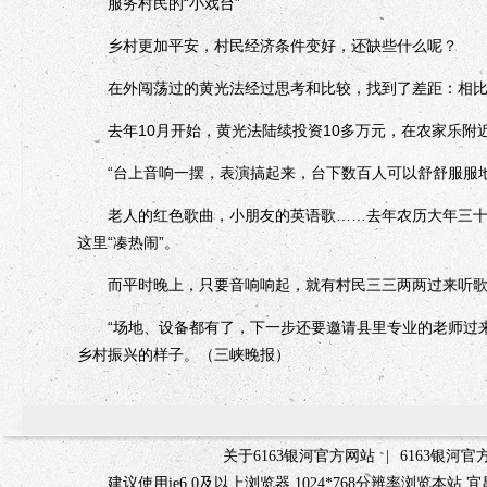
服务村民的“小戏台”
乡村更加平安，村民经济条件变好，还缺些什么呢？
在外闯荡过的黄光法经过思考和比较，找到了差距：相比
去年10月开始，黄光法陆续投资10多万元，在农家乐附近
“台上音响一摆，表演搞起来，台下数百人可以舒舒服服地
老人的红色歌曲，小朋友的英语歌……去年农历大年三十，
这里“凑热闹”。
而平时晚上，只要音响响起，就有村民三三两两过来听歌
“场地、设备都有了，下一步还要邀请县里专业的老师过来
乡村振兴的样子。（三峡晚报）
关于6163银河官方网站
|
6163银河
建议使用ie6.0及以上浏览器 1024*768分辨率浏览本