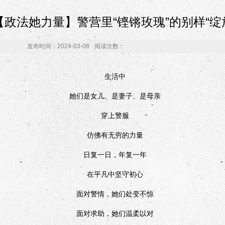
【政法她力量】警营里“铿锵玫瑰”的别样“绽
发布时间：2024-03-08
阅读次数：
生活中
她们是女儿、是妻子、是母亲
穿上警服
仿佛有无穷的力量
日复一日，年复一年
在平凡中坚守初心
面对警情，她们处变不惊
面对求助，她们温柔以对