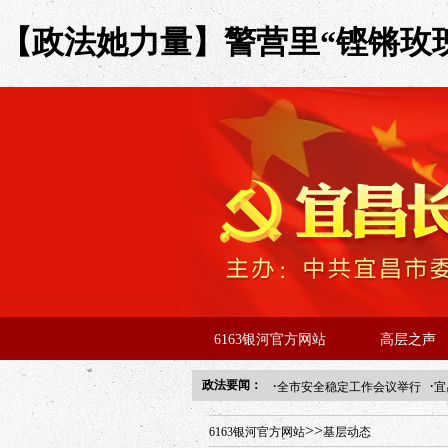
【政法她力量】警营里“铿锵玫瑰”
6163银河官方网站
高层之声
·
·
政法要闻：
全市安全稳定工作会议举行
宜
年“招才兴业”事业单位人才引进
>>
6163银河官方网站
基层动态