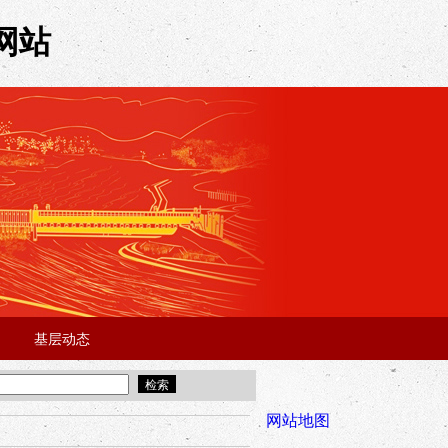
网站
基层动态
·
·
5年“招才兴业”事业单位人才引进·北京站面试成绩公告
宜昌市2025
全市安全稳
网站地图
年“招才兴业