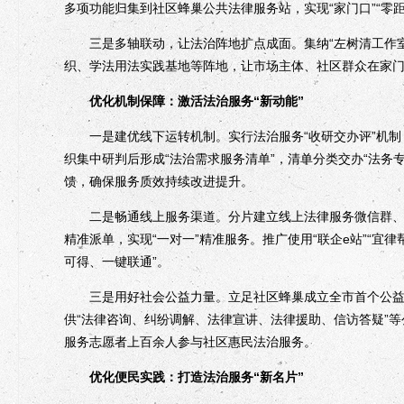
多项功能归集到社区蜂巢公共法律服务站，实现“家门口”“零距
三是多轴联动，让法治阵地扩点成面。集纳“左树清工作室
织、学法用法实践基地等阵地，让市场主体、社区群众在家
优化机制保障：激活法治服务“新动能”
一是建优线下运转机制。实行法治服务“收研交办评”机制
织集中研判后形成“法治需求服务清单”，清单分类交办“法务
馈，确保服务质效持续改进提升。
二是畅通线上服务渠道。分片建立线上法律服务微信群、q
精准派单，实现“一对一”精准服务。推广使用“联企e站”“宜律
可得、一键联通”。
三是用好社会公益力量。立足社区蜂巢成立全市首个公益法
供“法律咨询、纠纷调解、法律宣讲、法律援助、信访答疑”
服务志愿者上百余人参与社区惠民法治服务。
优化便民实践：打造法治服务“新名片”