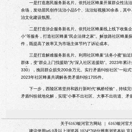
一是打造惠民服务新名片。依托社区蜂巢开展群众性法治文化
余场，发动居民创作法治小品5个、法治短视频30余条，其中
治文化建设氛围。
二是打造涉企服务新名片。依托社区蜂巢线上线下收集企业法
小”等服务，打造社区蜂巢“民企法律之家”。解放路社区蜂巢
件，既提高了效率又为市场主体节约了诉讼成本。
三是打造解难服务新名片。利用社区蜂巢“法务小蜜”贴近
群体，变“群众上门找援助”为“深入社区送援助”。2023年累
330），挽回群众损失200余万元。实行矛盾纠纷社区“一站
2023年社区蜂巢共调解各类矛盾纠纷1705件。
下一步，西陵区将坚持和践行新时代“枫桥经验”，持续完
矛盾纠纷就地化解，实现“小事不出社区、大事不出街道、矛
关于6163银河官方网站
|
6163银河
建议使用ie6.0及以上浏览器 1024*768分辨率浏览本