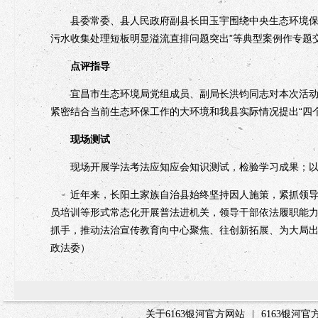
县委常委、县人民政府副县长田玉宇围绕中央生态环境保护
污水收集处理短板明显溢流直排问题突出”等典型案例作专题
点评指导
宜昌市生态环境局党组成员、副局长洪钧同志对本次活动进
紧密结合当前生态环保工作的大环境和我县实际情况提出“四
现场测试
现场开展学法考法应知应会知识测试，检验学习成果；以
近年来，长阳土家族自治县始终坚持因人施策，紧抓领导干
员培训等形式常态化开展普法进机关，领导干部依法履职能力
抓手，推动法治宣传教育向中心聚焦、往创新拓展、为大局
政法委）
关于6163银河官方网站
|
6163银河