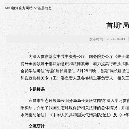
年“招才兴业”事业单位人才引进·北京站人民大学入校工作提醒
>>
6163银河官方网站
基层动态
首期“
发布时间：2024-04-03
为深入贯彻落实中共中央办公厅、国务院办公厅《关于建立
提升全县领导干部法治意识和法律素养，着力提高行政执法队
全员学法考法”专题“局长讲堂”。3月28日晚，首期“局长讲
和县政协相关专（工）委负责人及各乡镇主要负责人、相关
专题授课
宜昌市生态环境局长阳分局局长秦庆红围绕“深入学习贯彻
阳实际，介绍了我国生态环境保护相关法律的总体情况，并
水污染防治法》《中华人民共和国大气污染防治法》及《中
交流研讨