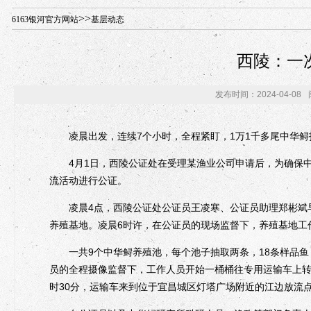
年“招才兴业”事业单位人才引进·北京站人民大学入校工作提醒
>>
6163银河官方网站
基层动态
西陵：一
发布时间：2024-04-08
凌晨出发，连续7个小时，全程紧盯，1万1千多尾中华鲟
4月1日，西陵公证处在受理某渔业公司申请后，为确保中
流活动进行公证。
凌晨4点，西陵公证处公证员王凌寒、公证员助理郑彬斌早
养殖基地。凌晨6时许，在公证员的现场监督下，养殖基地工
一共9个中华鲟养殖池，每个池子抽取两条，18条样品鱼，
员的全程摄像监督下，工作人员开始一桶桶往专用运输车上转运
时30分，运输车来到位于宜昌城区灯塔广场附近的江边放流