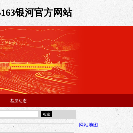
163银河官方网站
基层动态
·
·
5年“招才兴业”事业单位人才引进·北京站面试成绩公告
宜昌市2025
全市安全稳
网站地图
年“招才兴业