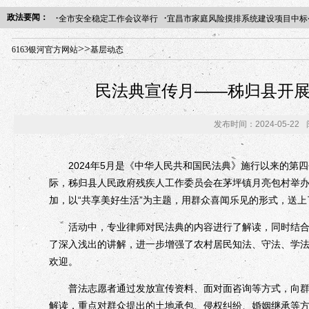
·
·
政法要闻：
全市安全稳定工作会议举行
宜昌市家庭风险摸排系统建设项目中标
年“招才兴业”事业单位人才引进·北京站人民大学入校工作提醒
>>
6163银河官方网站
基层动态
民法典宣传月——秭归县开展
发布时间：2024-05-22
2024年5月是《中华人民共和国民法典》施行以来的第四
际，秭归县人民政府残疾人工作委员会在茅坪镇月亮包村举办
加，以“共享美好生活”为主题，用群众喜闻乐见的形式，送上
活动中，专业律师对民法典的内容进行了解读，同时结合农
了深入浅出的讲解，进一步增强了农村居民知法、守法、学法
欢迎。
普法志愿者通过发放宣传资料、面对面咨询等方式，向群众
解读，重点对群众提出的土地承包、侵权纠纷、婚姻继承等