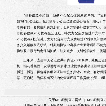
“你补偿款不给我，我是不会配合你房屋过户的。”“我把钱
妇“吵”到公证处。见此情形，公证员通过耐心倾听、细心引
妻共有的一套房屋归男方所有，但男方需要补偿女方20万。
以把补偿款20万提存至公证处，待女方配合房屋过户完毕
20万提存到公证处，女方配合男方完成房屋过户后领取补偿
务介入婚姻家庭领域，对离婚协议中容易产生新矛盾和不稳
协议双方履行约定保驾护航，助力减少二次纠纷的发生，促
三年来，宜昌中天公证处共计办证2500余件，减免公证费
机、稻花香集团、安琪酵母等多家企业提供各类公证法律服务
拆迁、拆违、解危等各项公证法律服务共计70余次，有效保
慧、更透明，为伍家岗区法治化营商环境工作贡献“公证”力
关于6163银河官方网站
|
6163银河
建议使用ie6.0及以上浏览器 1024*768分辨率浏览本