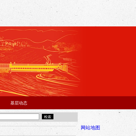
基层动态
·
·
5年“招才兴业”事业单位人才引进·北京站面试成绩公告
宜昌市2025
全市安全稳
网站地图
年“招才兴业