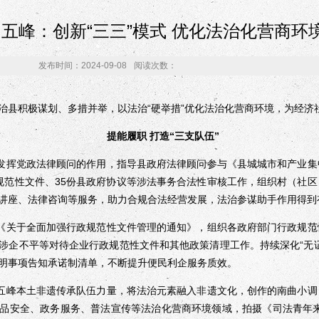
五峰：创新“三三”模式 优化法治化营商环
发布时间：2024-09-08
阅读次数：
积极谋划、多措并举，以法治“硬举措”优化法治化营商环境，为经济
提能履职 打造“三支队伍”
发挥党政法律顾问的作用，指导县政府法律顾问参与《县城城市和产业集
规范性文件、35份县政府协议等涉法事务合法性审核工作，组织村（社
讲座、法律咨询等服务，助力合规合法经营发展，法治参谋助手作用得到
《关于全面加强行政规范性文件管理的通知》，组织各政府部门行政规范
涉企不平等对待企业行政规范性文件和其他政策清理工作。持续深化“无
明事项告知承诺制清单，不断提升便民利企服务质效。
五峰本土非遗传承队伍力量，将法治元素融入非遗文化，创作的南曲小调
品安全、政务服务、普法宣传等法治化营商环境领域，拍摄《司法青年来