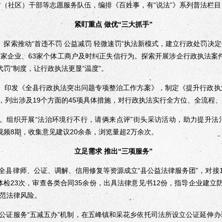
村（社区）干部等志愿服务队伍，编排《百姓事，有“说法”》系列普法栏目
紧盯重点 做优“三大抓手”
探索推动“首违不罚 公益减罚 轻微速罚”执法新模式，建立行政处罚决
5家企业、63家个体工商户及时纠正失信行为。探索开展涉企行政执法案
代罚”制度，让行政执法更显“温度”。
。印发《全县行政执法突出问题专项整治工作方案》，制定《提升行政执
5）》，列出涉及19个方面的45项具体措施，对行政执法实行全方位、全流
。组织开展“法治环境行不行，请俩来点评”街头采访活动，助力提升法
视频8期，收集意见建议20余条，浏览量超2万余次。
立足需求 推出“三项服务”
律师、公证、调解、信用修复等资源成立“县公益法律服务团”，对接1
体检23次，审查各类合同35余份，出具法律意见书12份，指导企业建立
防范法律风险。
证服务“五减五办”机制，在五峰镇和采花乡依托司法所设立公证延伸办