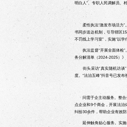
明白人”、专职人民调解员、
柔性执法“激发市场活力”。
书同步送达机制，引导辖区1
不罚线上学习室”，实施“以学
执法监督“开展全面体检”
务分解清单（2024-202
街头采访“真实随机访谈”
度。“法治五峰”抖音号已发布
问需于企主动服务。整合全县
点企业和9个商会，开展法治
纠纷30余件，帮助企业有效
延伸触角贴心服务。实施公