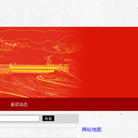
基层动态
·
·
5年“招才兴业”事业单位人才引进·北京站面试成绩公告
宜昌市2025
全市安全稳
网站地图
年“招才兴业