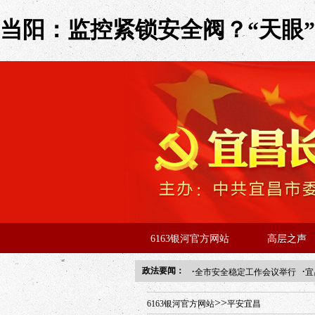
当阳：监控紧锁安全阀？“天眼”助
6163银河官方网站
高层之声
·
·
政法要闻：
全市安全稳定工作会议举行
宜
年“招才兴业”事业单位人才引进
>>
6163银河官方网站
平安宜昌