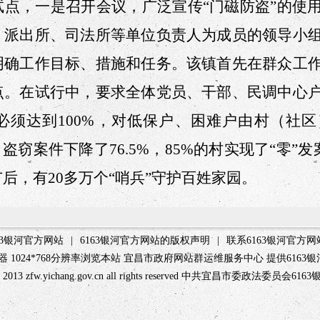
试点，
一是
召开会议，广泛宣传“门磁防盗”的使
、派出所、司法所等单位负责人为成员的领导小
明确工作目标、措施和任务。
该
镇
首先
在群众工
点
。在试行中
，要求全体党员、干部、民调中心
必须达到100%，对低保户、困难户由村（社
，盗窃案件下降
了
76.5%，85%的村实现了“零”发
后，有20多万个“哨兵”守护百姓家园。
63银河官方网站
|
6163银河官方网站的版权声明
|
联系6163银河官方网
览器 1024*768分辨率浏览本站 宜昌市政府网站群运维服务中心 提供616
 2013 zfw.yichang.gov.cn all rights reserved 中共宜昌市委政法委员