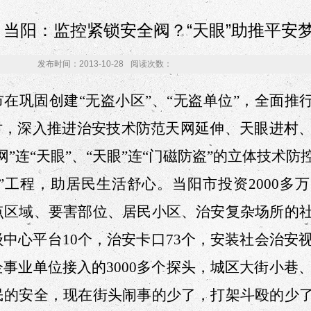
当阳：监控紧锁安全阀？“天眼”助推平安
发布时间：2013-10-28
阅读次数：
在巩固创建“无盗小区”、“无盗单位”，全面推行
同时，深入推进治安技术防范天网延伸、天眼进村
网”连“天眼”、“天眼”连“门磁防盗”的立体技术防
网”工程，助居民生活舒心。
当阳市
投资2000多
点区域、要害部位、居民小区、治安复杂场所的
中心平台10个，治安卡口73个，安装社会治安视
事业单位接入的3000多个探头，城区大街小巷、
民的安全，现在街头闹事的少了，打架斗殴的少