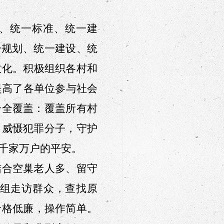
、统一标准、统一建
一规划、统一建设、统
效
化。积极组织各村和
提高了各单位参与社会
个全覆盖
：
覆盖所有村
力威慑犯罪分子，守护
村千家万户的平安。
结合空巢老人多、留守
组走访群众，
查找
原
价格低廉，操作简单。