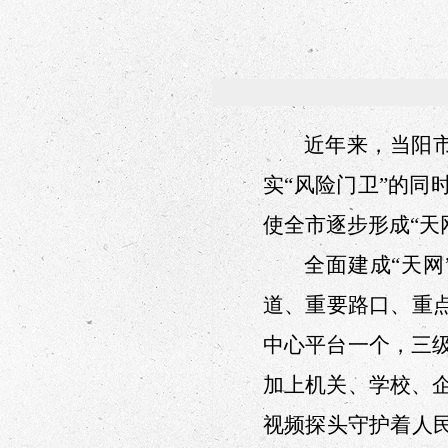
近年来，当阳市
实“风险门卫”的
使
全
市逐步形成“天
全面建成“天
道、重要路口、重
中心平台一个，三级
加上机关、学校、企
视频探头守护着人