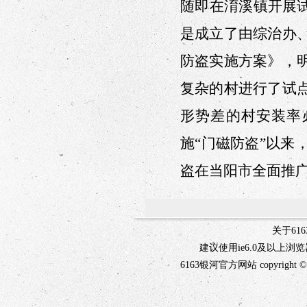
随即
在淯溪
镇
开展
是
成立了由综治办
防盗实施方案》，
复杂的村进行了试
形势差的村安装率
施“门磁防盗”以来
盗在
当阳市
全面推广
关于61
建议使用ie6.0及以上浏
6163银河官方网站 copyright ©