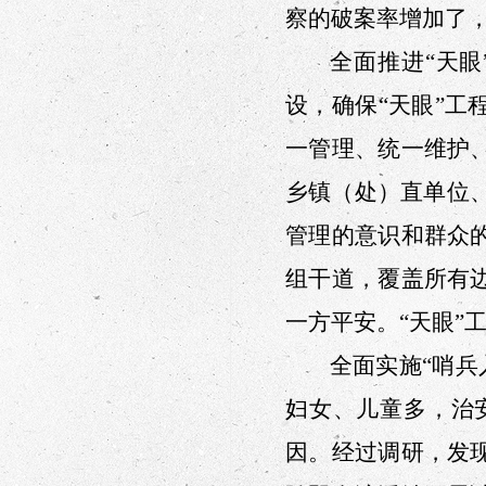
察的破案率增加了
全面推进“天
设，确保“天眼”工
一管理、统一维护
乡
镇（处）直单位
管理的意识
和
群众
组干道，覆盖所有
一方平安。“天眼”
全面实施“哨兵
妇女、儿童多，治
因。
经过
调研
，
发