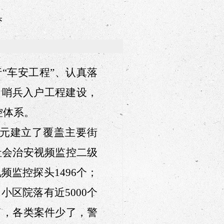
梦
“车安工程”、认真落
、哨兵入户工程建设，
控体系。
万元建立
了
覆盖主要街
社会治安视频监控二级
频监控探头1496个；
小区院落有近5000个
了，各类案件少了，警