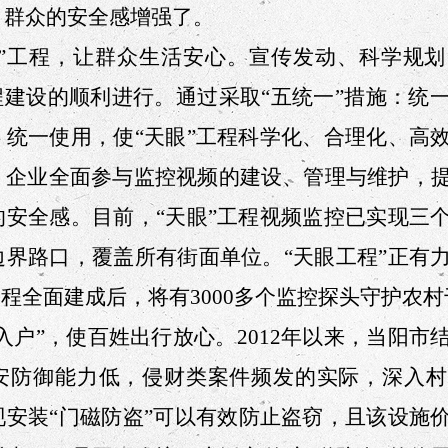
，群众的安全感增强了。
眼”工程，让群众生活安心。
宣传发动、科学规划
程建设的顺利进行。
通过
采取“五统一”措施：统
、统一使用
，使
“天眼”工程科学
化、
合理
化、高
、企业全面参与监控视频的建设、管理与维护，
的安全感。目前，“天眼”工程视频监控已实现三
边界路口，覆盖所有街面单位。“天眼工程”正有
工程全面建成后，将有3000多个监控探头守护农
入户”，使百姓出行放心。
2012年以来，
当阳市
安防御能力低，侵财类案件频发的实际，深入村
现安装“门磁防盗”
可以有效防止
盗窃
，且
该设施