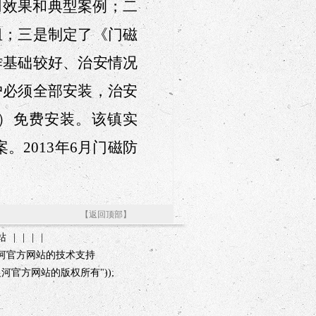
用效果和典型案例
；二
组；
三是
制定了《门磁
作基础较好
、
治安情况
户必须
全部
安装，治安
区）免费安装。该镇实
案。2013年6月门磁防
【返回顶部】
站
|
|
|
|
3银河官方网站的技术支持
会6163银河官方网站的版权所有"));