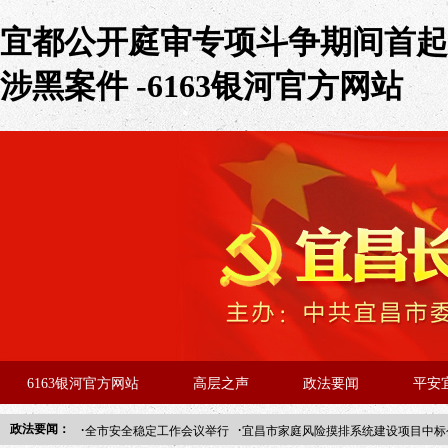
宜都公开庭审专项斗争期间首起
涉黑案件 -6163银河官方网站
6163银河官方网站
高层之声
政法要闻
平安
·
·
政法要闻：
全市安全稳定工作会议举行
宜昌市家庭风险摸排系统建设项目中标