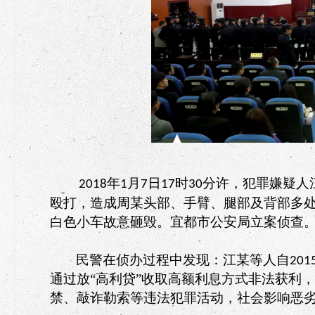
年
月
日
时
分许，犯罪嫌疑人
2018
1
7
17
30
殴打，造成周某头部、手臂、腿部及背部多
白色小车故意砸毁。宜都市公安局立案侦查
民警在侦办过程中发现：江某等人自
201
通过放“高利贷”收取高额利息方式非法获利
禁、敲诈勒索等违法犯罪活动，社会影响恶