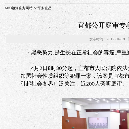
年“招才兴业”事业单位人才引进·北京站人民大学入校工作提醒
>>
6163银河官方网站
平安宜昌
宜都公开庭审专
发布时间：2019-04-19
黑恶势力
是生长在正常社会的毒瘤
严重
,
,
月
日
时
分起，宜都市人民法院依法
4
2
8
30
加黑社会性质组织等犯罪一案，该案是宜都
引起社会各界广泛关注，近
人旁听庭审。
200