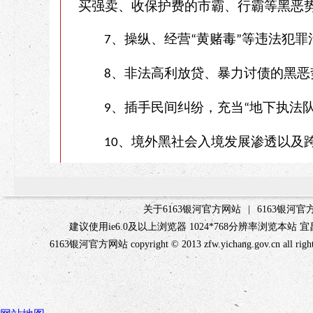
买强卖、收保护费的市霸、行霸等黑恶
、操纵、经营
黄赌毒
等违法犯罪
7
“
”
、非法高利放贷、暴力讨债的黑恶
8
、插手民间纠纷，充当
地下执法
9
“
、境外黑社会入境发展渗透以及
10
关于6163银河官方网站
|
6163银河
建议使用ie6.0及以上浏览器 1024*768分辨率浏览本
6163银河官方网站 copyright © 2013 zfw.yichang.gov.c