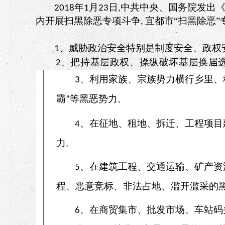
年
月
日
中共中央、国务院发出
2018
1
23
,
内开展扫黑除恶专项斗争
宜都市“扫黑除恶”
,
、威胁政治安全特别是制度安全、政权
1
、
把持基层政权、操纵破坏基层换届
2
、利用家族、宗族势力横行乡里、
3
霸
等黑恶势力
”
。
、在征地、租地、拆迁、工程项目
4
力
。
、在建筑工程、交通运输、矿产资
5
程、恶意竞标、非法占地、滥开滥采的
、在商贸集市、批发市场、车站码
6