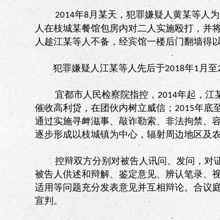
年
月某天，犯罪嫌疑人黄某等人为
2014
8
人在枝城某餐馆包房内对二人实施殴打，并
人趁江某等人不备，经宾馆一楼后门翻墙得
犯罪嫌疑人江某等人先后于
年
月至
2018
1
宜都市人民检察院指控，
年起，江
2014
催收高利贷，在团伙内树立威信；
年底
2015
通过实施寻衅滋事、敲诈勒索、非法拘禁、
逐步形成以枝城镇为中心，辐射周边地区及
控辩双方分别对被告人讯问、发问，对
被告人供述和辩解、鉴定意见、辨认笔录、
适用等问题充分发表意见并互相辩论。合议
宣判。