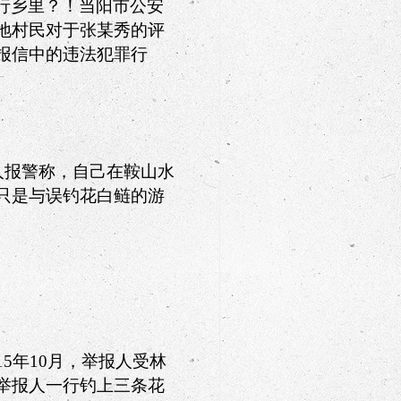
行乡里？！当阳市公安
地村民对于张某秀的评
报信中的违法犯罪行
人报警称，自己在鞍山水
只是与误钓花白鲢的游
15
年
10
月，举报人受林
举报人一行钓上三条花