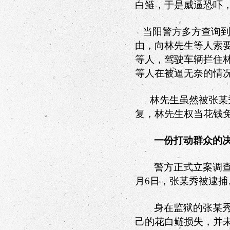
白鲢，于是威逼恐吓
当阳警方多方查询
由，向林先生等人索
等人，驾驶车辆拦住
等人在被逼无奈的情
林先生虽然被张某
复，林先生权当花钱
一份打动群众的
警方正式立案调
月
6
日，张某秀被逮捕
身在监狱的张某
己的花白鲢损失，并