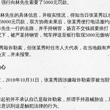
，强行向林先生索要了
5000
元罚款。
到林先生的具体信息，并核实情况，得知当日张某秀以
要
8000
元罚款，双方协商未果后，张某秀便打电话邀约
林先生一行的去路，并手持钢管，扬言不交钱就要挨打
况下，被严某持钢管，驾车押送至银行取现
5000
元缴纳
秀敲诈勒索，但张某秀时任市人大代表，在当地颇有
免灾，并未报警。
决心
查，
2018
年
10
月
31
日，张某秀因涉嫌敲诈勒索罪被当阳
。
秀起初并不承认自己是敲诈勒索，所谓手持器械胁迫，
未意识到这是触犯法律的行为。