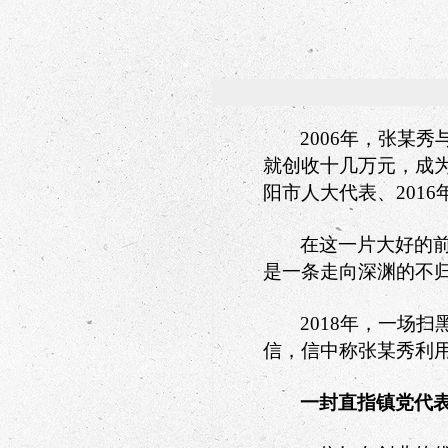
2006
年，张某秀
就创收十几万元，成
阳市人大代表、
2016
在这一片大好的
是一条走向深渊的不
2018
年，一场扫
信，信中称张某秀利
一封直指镇党代