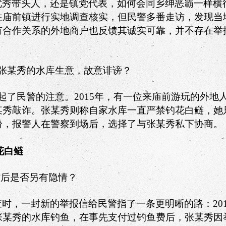
优秀带头人，还是镇党代表，如何会同乡绅恶霸一样横
往庙前镇进行实地调查核实，但民警多番走访，发现当
有合作关系的外地商户也反馈其诚实可靠，并不存在举
张某秀的水库生意，故意诽谤？
起了民警的注意。
2015
年，有一位来庙前游玩的外地
某秀敲诈。张某秀则称自家水库一直严禁钓花白鲢，她
纷，报警人在警察到场后，选择了与张某秀私下协商。
花白鲢
背后是否另有隐情？
查时，一封新的举报信给民警指了一条更明晰的路：
20
张某秀的水库钓鱼，在事先支付过钓鱼费后，张某秀因