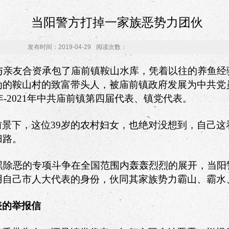
当阳警方打掉一家族恶势力团伙
发布时间：2019-04-29
阅读次数：
与亲友合资承包了庙前镇鞍山水库，凭着以往的养鱼经
为的鞍山村的致富带头人，被庙前镇政府发展为中共党
年
-2021
年中共庙前镇第四届代表、镇党代表。
前景下，这位
39
岁的农村妇女，也绝对没想到，自己这
归路。
黑除恶的专项斗争在全国范围内轰轰烈烈的展开，当阳
用自己市人大代表的身份，伙同其家族势力霸山、霸水
表的举报信