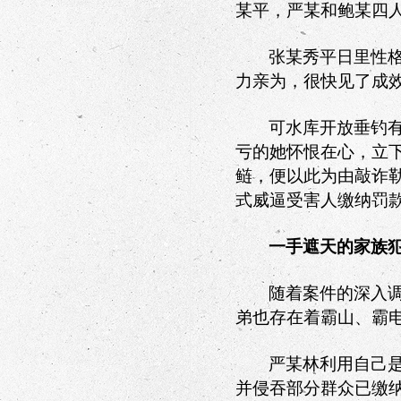
某平，严某和鲍某四
张某秀平日里性
力亲为，很快见了成
可水库开放垂钓
亏的她怀恨在心，立下
鲢，便以此为由敲诈
式威逼受害人缴纳罚
一手遮天的家族
随着案件的深入
弟也存在着霸山、霸
严某林利用自己
并侵吞部分群众已缴