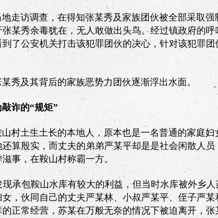
当地走访调查，在得知张某秀及家族团伙被全部采取强
于张某秀余毒犹在，无人敢做出头鸟。经过镇政府的呼
看到了公安机关打击该犯罪团伙的决心，针对该犯罪团
张某秀及其背后的家族恶势力团伙逐渐浮出水面。
为敲诈的
“
规矩
”
鞍山村土生土长的本地人，原本也是一名普通的家庭妇
地还算殷实，而丈夫的弟弟严某平却是是社会闲散人员
衅滋事，在鞍山村称霸一方。
发现承包鞍山水库有较大的利益，但当时水库被外乡人
妇女，伙同自己的丈夫严某林、小叔严某平、侄子严某
库的正常经营，苏某在万般无奈的情况下被迫离开，张