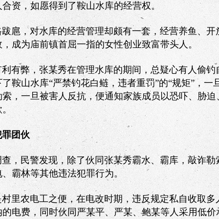
人合资，如愿得到了鞍山水库的经营权。
格跋扈，对水库的经营管理却颇有一套，经营养鱼、开
效，成为庙前镇首屈一指的女性创业致富带头人。
有利有弊，张某秀在管理水库的期间，总疑心有人偷钓
了鞍山水库“严禁钓花白鲢，违者重罚”的“规矩”，一
勒索，一旦被害人反抗，便通知家族成员以恐吓、胁迫
款。
犯罪团伙
调查，民警发现，除了伙同张某秀霸水、霸库，敲诈勒
电、霸林等其他违法犯罪行为。
是村里农电工之便，在电改时期，违反规定私自收取多
纳的电费，同时伙同严某平、严某、鲍某等人采用低价