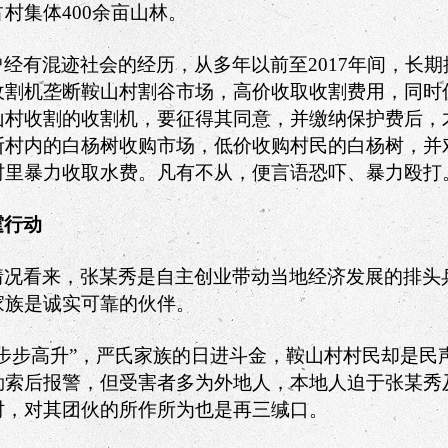
占村集体
400
余亩山林。
曾经有混迹社会的经历，从多年以前至
2017
年间，长期
收割机垄断鞍山村割谷市场，高价收取收割费用，同时
山村收割的收割机，要征得其同意，并缴纳保护费后，
断村内的白杨树收购市场，低价收购村民的白杨树，并
村里暴力收取水费。凡有不从，便言语恐吓、暴力殴打
霆行动
情况看来，张某秀是自主创业带动当地经济发展的排头
家族是诚实可靠的伙伴。
“步步高升”，严氏家族的日进斗金，鞍山村村民却是民
勒索后报警，但受害者多为外地人，本地人迫于张某秀
时，对其团伙的所作所为也是再三缄口。