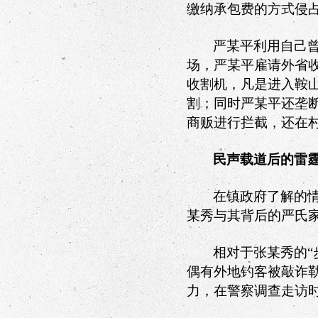
缴纳承包费的方式侵
严某平利用自己
场，严某平雇请外省
收割机，凡是进入鞍
割；同时严某平还垄
商贩进行拦截，还在
民声载道后的雷
在镇政府了解的
某秀与其背后的严氏
相对于张某秀的
偶有外地钓客被敲诈
力，在警察调查走访