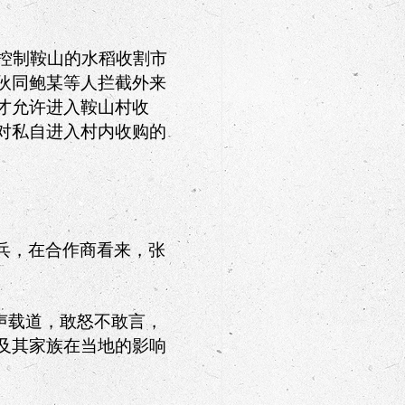
控制鞍山的水稻收割市
伙同鲍某等人拦截外来
才允许进入鞍山村收
对私自进入村内收购的
。
兵，在合作商看来，张
声载道，敢怒不敢言，
及其家族在当地的影响