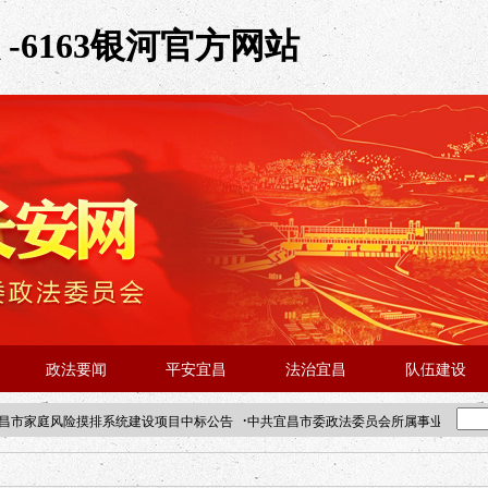
6163银河官方网站
政法要闻
平安宜昌
法治宜昌
队伍建设
·
昌市家庭风险摸排系统建设项目中标公告
中共宜昌市委政法委员会所属事业单位202
·北京站人民大学入校工作提醒