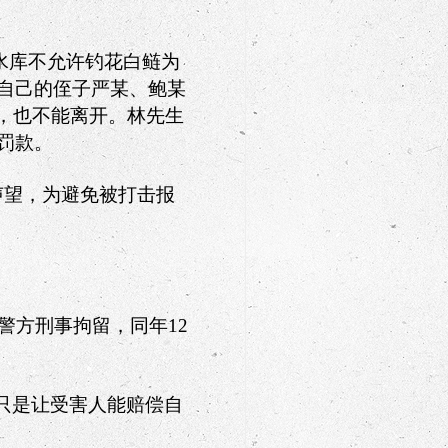
水库不允许钓花白鲢为
自己的侄子严某、鲍某
，也不能离开。林先生
罚款。
声望，为避免被打击报
警方刑事拘留，同年
12
只是让受害人能赔偿自