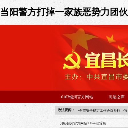
当阳警方打掉一家族恶势力团伙 -
6163银河官方网站
高层之声
·
·
政法要闻：
全市安全稳定工作会议举行
宜
年“招才兴业”事业单位人才引进
>>
6163银河官方网站
平安宜昌