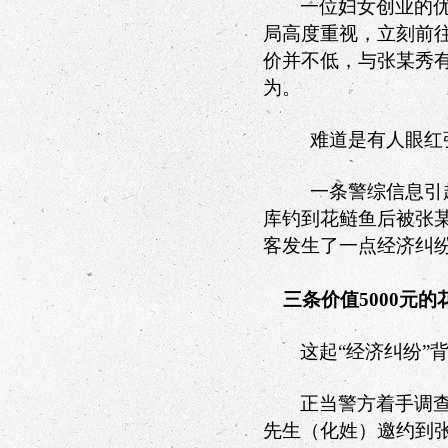
一位妇女创业的
局高度重视，立刻前
价并不低，与张某秀
为。
难道是有人眼红
一条警综信息引
库钓到花鲢鱼后被张
客发生了一点经济纠
三条价值
5000
元的
这起“经济纠纷”
正当警方着手调
先生（化姓）邀约到