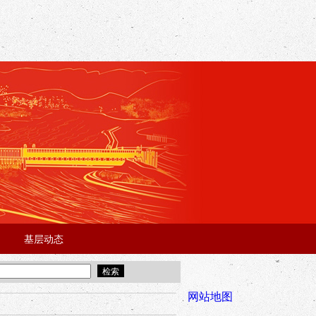
基层动态
·
·
5年“招才兴业”事业单位人才引进·北京站面试成绩公告
宜昌市2025
全市安全稳
网站地图
年“招才兴业