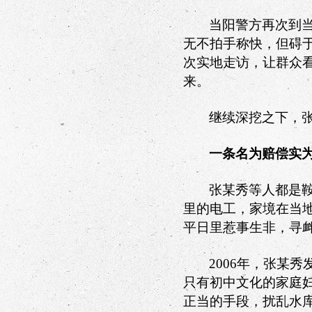
当阳警方再次到
无不拍手称快，但碍
次实地走访，让群众
来。
继续深挖之下，
一条名为赔偿实
张某秀等人都是
里的电工，家境在当
平日里惹事生非，寻
2006
年，张某秀
只有初中文化的家庭
正当的手段，扰乱水