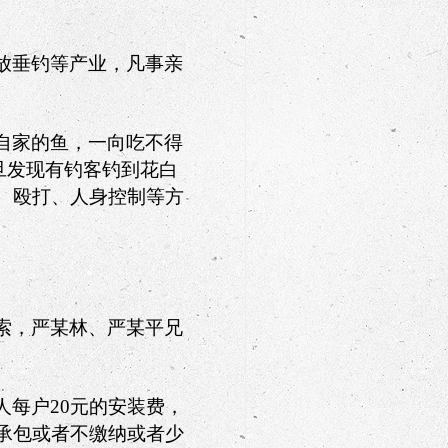
放垂钓等产业，凡事亲
自家的鱼，一向吃不得
旦发现有钓客钓到花白
、殴打、人身控制等方
索，严某林、严某平兄
人每户
20
元的安装费，
承包或者不缴纳或者少