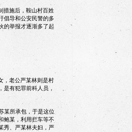
制措施后，鞍山村百姓
吁倡导和公安民警的多
伙的举报才逐渐多了起
女，老公严某林则是村
，是有犯罪前科人员，
苏某所承包，于是这位
和鲍某，利用拦车等不
某秀、严某林夫妇，严