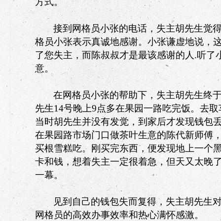
方式。
接到网格员小张的电话，失主胡先生觉
格员小张表示真诚地感谢。小张谦虚地说，
了您失主，而陈叔叔才是最该感谢的人
.
听了
意。
在网格员小张的帮助下，失主胡先生终
先生
14
号晚上
9
点多在果园一路吃完饭。去取
当时胡先生并没有发觉，到家后才发现钱包
在果园路市场门口做茶叶生意的陈代新师傅
买根雪糕吃。刚买完东西，便发现地上一个
卡和钱，想着失主一定很着急，但天又太晚
一幕。
见到自己的钱包失而复得，失主胡先生
网格员的高效办事效率和热心满怀感激。