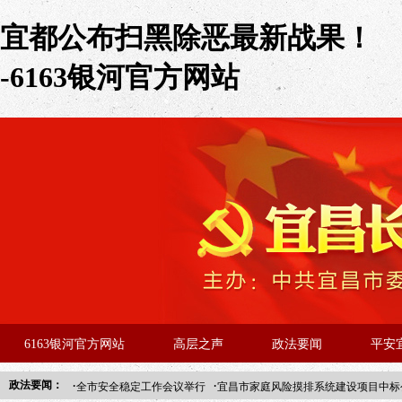
宜都公布扫黑除恶最新战果！
-6163银河官方网站
6163银河官方网站
高层之声
政法要闻
平安
·
·
政法要闻：
全市安全稳定工作会议举行
宜昌市家庭风险摸排系统建设项目中标