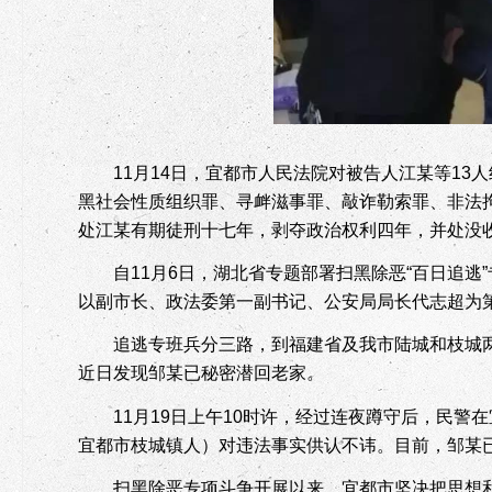
11
月
14
日，宜都市人民法院对被告人江某等
13
人
黑社会性质组织罪、寻衅滋事罪、敲诈勒索罪、非法
处江某有期徒刑十七年，剥夺政治权利四年，并处没
自
11
月
6
日，湖北省专题部署扫黑除恶“百日追逃
以副市长、政法委第一副书记、公安局局长代志超为
追逃专班兵分三路，到福建省及我市陆城和枝城
近日发现邹某已秘密潜回老家。
11
月
19
日上午
10
时许，经过连夜蹲守后，民警在
宜都市枝城镇人）对违法事实供认不讳。目前，邹某
扫黑除恶专项斗争开展以来，宜都市坚决把思想