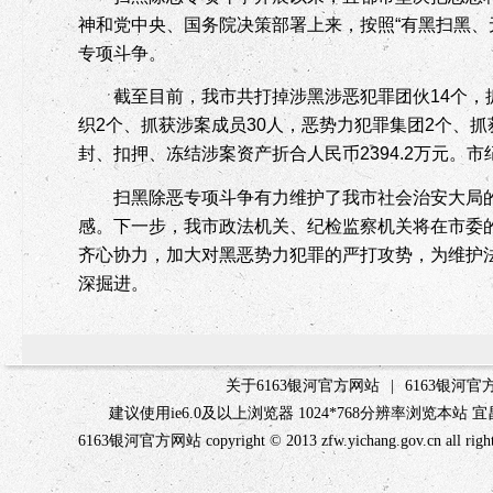
神和党中央、国务院决策部署上来，按照“有黑扫黑、
专项斗争。
截至目前，我市共打掉涉黑涉恶犯罪团伙
14
个
，
织
2
个、抓获涉案成员
30
人，恶势力犯罪集团
2
个、抓
封、扣押、冻结涉案资产折合人民币
2394.2
万元
。市
扫黑除恶专项斗争有力维护了我市社会治安大局
感。下一步，我市政法机关、纪检监察机关将在市委
齐心协力，加大对黑恶势力犯罪的严打攻势，为维护
深掘进。
关于6163银河官方网站
|
6163银河
建议使用ie6.0及以上浏览器 1024*768分辨率浏览本
6163银河官方网站 copyright © 2013 zfw.yichang.gov.c