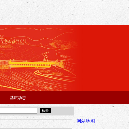
基层动态
·
·
5年“招才兴业”事业单位人才引进·北京站面试成绩公告
宜昌市2025
全市安全稳
网站地图
年“招才兴业