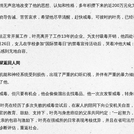
悄无声息地改变了他的思想、认知和性格，多年积攒下来的近200万元化
导告诫、苦苦哀求，希望他尽早清醒，赶快戒毒。可彼时的叶亮，已经
法正常开展工作，叶亮离开了工作13年的企业。为支付吸毒开销，他四
月26日，女儿在学校参加“国际禁毒日”的禁毒宣传活动后，哭着冲他大喊
亮感到无地自容。
狱返回人间
能和神经系统受到损伤，出现了严重的幻听幻视，并伴有严重的暴力倾
了他。
毒。但只要有机会，他会偷偷溜出去找毒品。他一次次发誓戒毒，转身
叶亮在经历了多次失败的戒毒尝试后，在家人的陪同下向公安机关自首
官的教育、鼓励、支持下，叶亮与身患癌症的父亲共同约定：“一起努力
父亲的包容与激励下，叶亮在强戒所的日常表现考核优异，并且在省司法
诊断评估，重返社会。