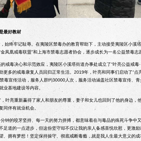
是最好教材
，始终牢记耻辱。在夷陵区禁毒办的教育帮助下，主动接受夷陵区小溪
“金凤凰戒毒联盟”和上海市禁毒志愿者协会，逐步成长为一名公益禁毒志
亮的戒毒决心和示范效应，夷陵区小溪塔街道办事处成立了“叶亮公益戒毒·
更多的戒毒康复人员回归正常生活。2019年，叶亮和同事们启动了“点亮
益禁毒宣传活动，服务人群约30000人次，服务活动涵盖社区禁毒宣传、
就业基地建设等内容。
”，叶亮重新赢得了家人和朋友的尊重，妻子和女儿也回到了他的身边，
复同伴有就业机会。
分钟的咬牙坚持、每一天的努力拼搏，都意味着在与毒品的殊死斗争中又
不足道的一点进步，但这份坚守却不仅让我的亲人备感喜悦欣慰，更激励
望、拥有梦想！坚定保持操守、彻底戒断毒瘾，就是我人生最大意义的成