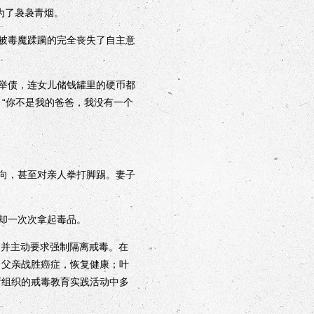
为了袅袅青烟。
被毒魔蹂躏的完全丧失了自主意
处举债，连女儿储钱罐里的硬币都
：“你不是我的爸爸，我没有一个
向，甚至对亲人拳打脚踢。妻子
却一次次拿起毒品。
，并主动要求强制隔离戒毒。在
，父亲战胜癌症，恢复健康；叶
厅组织的戒毒教育实践活动中多