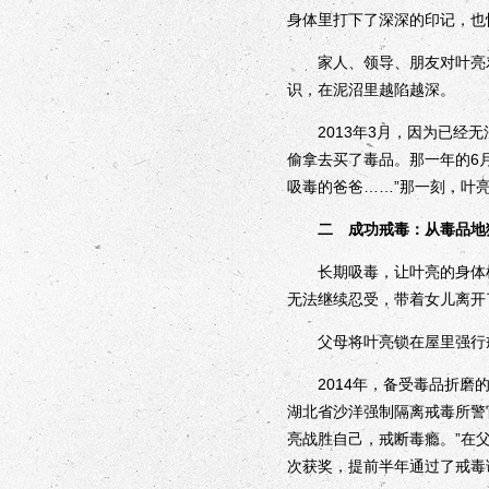
身体里打下了深深的印记，也
家人、领导、朋友对叶亮劝
识，在泥沼里越陷越深。
2013年3月，因为已经无
偷拿去买了毒品。那一年的6
吸毒的爸爸……”那一刻，叶
二 成功戒毒：从毒品地
长期吸毒，让叶亮的身体机
无法继续忍受，带着女儿离开
父母将叶亮锁在屋里强行戒
2014年，备受毒品折磨的
湖北省沙洋强制隔离戒毒所警
亮战胜自己，戒断毒瘾。”在
次获奖，提前半年通过了戒毒