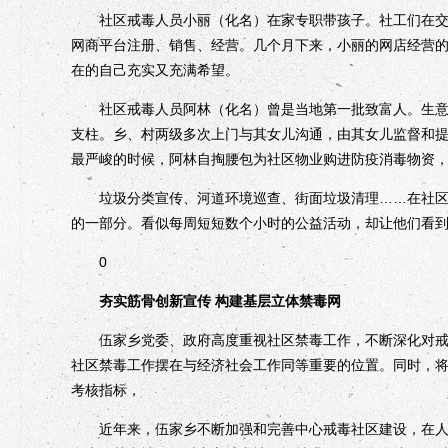
社区戒毒人员小丽（化名）在家专职带孩子。社工们在交流
网商平台注册、销售、经营。几个月下来，小丽的网店经营
在的自己充实又充满希望。
社区戒毒人员阿林（化名）曾是当地第一批致富人。生意红
支柱。乡、村两级多次上门与其女儿沟通，由其女儿监督和
最严峻的时候，阿林自掏腰包为社区物业购进防疫消毒物资
垃圾分类宣传、河道环境巡查、街面垃圾清理……在社区安
的一部分。看似每周短短数个小时的公益活动，却让他们看
0
夯实筋骨创新宣传 构建基层立体禁毒网
伍家乡党委、政府高度重视社区禁毒工作，不断深化对戒毒
社区禁毒工作摆在与经济社会工作同等重要的位置。同时，
考核指标，
近年来，伍家乡不断加强和完善中心戒毒社区建设，在人财