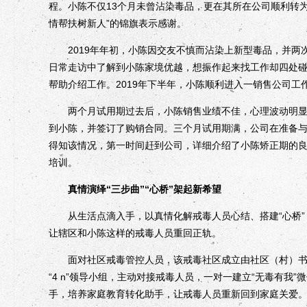
程。小陈不仅13个月未曾沾染毒品，更在其所在公司顺利转
情帮扶树新人”的锦旗表示感谢。
2019年年初，小陈因交友不慎而沾染上新型毒品，并两次
日常走访中了解到小陈家境优越，想振作起来找工作却四处
帮助介绍工作。2019年下半年，小陈顺利进入一销售公司工
两个月试用期过去后，小陈销售业绩不佳，心理波动明显。
到小陈，并签订了购销合同。三个月试用期满，公司在准备
得知该情况，第一时间赶到公司，详细介绍了小陈矫正期的
培训。
真情演绎“三步曲”“心桥”架起新希望
从生活点滴入手，以真情化解戒毒人员心结、搭建“心桥”，
让辖区和小陈这样的戒毒人员重回正轨。
面对社区戒毒管控人员，该戒毒社区成立由社区（村）书记
“4 n”领导小组，主动对接戒毒人员，一对一建立“无毒有
手，培养家庭教育转化助手，让戒毒人员重新回到家庭关爱