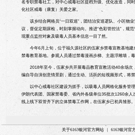
名专职禁毒社工，对中心戒毒社区提档升级、优化改造，同时
化社区戒毒（康复）关爱之家。
该乡结合网格员“一日双巡”，团结治安巡逻队、小区物业
议，督促定期尿检，时刻掌握动向。推进“色彩管控法”，规
现重点监控对象及吸毒人员基本信息一目了然。
今年6月上旬，位于福久源社区的伍家乡禁毒宣教基地建成
禁毒教育基地。参观人员通过禁毒漫画步梯、主题浮雕墙，
2018年至今，伍家乡共开展毒品教育宣教活动40余场次
编自导自演创意情景剧，通过生动、活跃的短视频形式，将
以中心戒毒社区建设为抓手，以吸毒人员网格化服务管理绣
伊朗代表团、国家禁毒委、省内外各级单位35批次1260余
线上线下双管齐下的立体禁毒工作网，在伍家乡已初具雏形
关于6163银河官方网站
|
6163银河