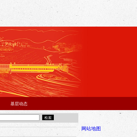
基层动态
·
·
5年“招才兴业”事业单位人才引进·北京站面试成绩公告
宜昌市2025
全市安全稳
网站地图
年“招才兴业