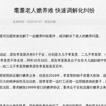
耄耋老人赡养难 快速调解化纠纷
发布时间：2020-07-07
阅读次数：
河法庭快速化解了一起赡养纠纷案件，成功解决了老人的赡养问题。
起，原告李某新共有5个子女，分别是大儿子李某贵、二儿子李某荣、
儿子李某贵不幸去世，同年10月16日，原告李某新及众子女在大儿媳妇家
：由二儿子李某荣赡养原告李某新直至百年。
照协议履行赡养义务，但是在2018年，李某荣的独子患重大疾病，花
巨大的精神创伤无法治愈，现李某荣一边打工还债一边照顾患病的妻子，
至法院，要求解除1999年签订的赡养协议，要求众子女轮流履行赡养义
与众被告联系，得知被告都在外打工，在询问归期后，通知双方6月2