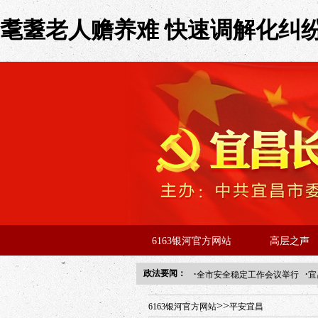
耄耋老人赡养难 快速调解化纠纷 
6163银河官方网站
高层之声
·
·
政法要闻：
全市安全稳定工作会议举行
宜
年“招才兴业”事业单位人才引进
>>
6163银河官方网站
平安宜昌