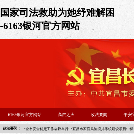
国家司法救助为她纾难解困
-6163银河官方网站
6163银河官方网站
高层之声
政法要闻
平安
·
·
政法要闻：
全市安全稳定工作会议举行
宜昌市家庭风险摸排系统建设项目中标