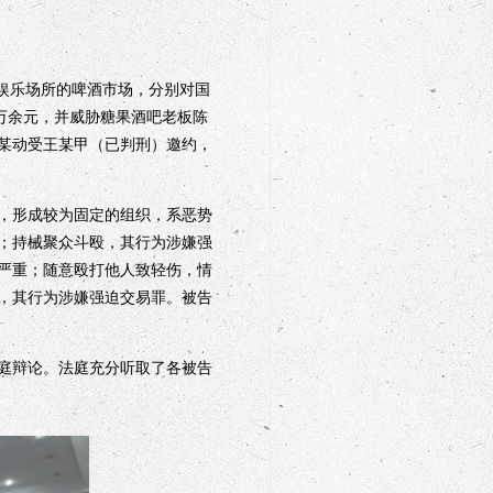
娱乐场所的啤酒市场，分别对国
万余元，并威胁糖果酒吧老板陈
某动受王某甲（已判刑）邀约，
。
，形成较为固定的组织，系恶势
；持械聚众斗殴，其行为涉嫌强
严重；随意殴打他人致轻伤，情
，其行为涉嫌强迫交易罪。被告
庭辩论。法庭充分听取了各被告