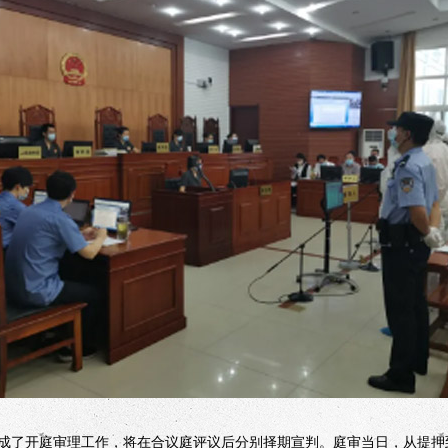
了开庭审理工作，将在合议庭评议后分别择期宣判。庭审当日，从提押