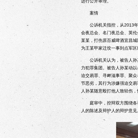
进行公开审理。
案情
公诉机关指控，从2013年
会夜总会、名门夜总会、英伦
某某，打伤原百威啤酒宜昌城
为王某甲家迁坟一事到点军区
公诉机关认为，被告人孙某
力犯罪集团。被告人孙某动以
迫交易罪、寻衅滋事罪、聚众
节恶劣，其行为涉嫌强迫交易
人孙某随意殴打他人致轻伤，
庭审中，控辩双方围绕各被
人的陈述及辩护人的辩护意见