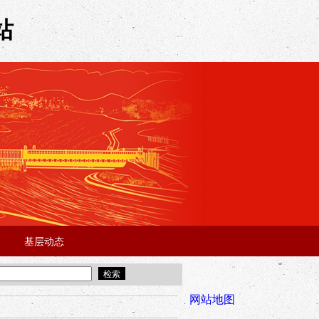
站
基层动态
·
·
5年“招才兴业”事业单位人才引进·北京站面试成绩公告
宜昌市2025
全市安全稳
网站地图
年“招才兴业