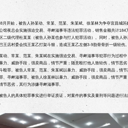
8月开始，被告人孙某动、常某、范某、朱某斌、徐某林为争夺宜昌城区
公馆夜总会实施强迫交易、寻衅滋事等违法犯罪活动，销售金额共计184
区二级代理杜某某（被告人孙某也参与打人犯罪活动）。同时，被告人孙
巴王店村委会找王某乙打架斗狠，造成王某乙左侧3-9肋骨骨折一级轻伤
动、常某、范某、朱某斌在实施强迫交易、寻衅滋事等犯罪行为过程中
暴力、威胁手段，强卖商品，情节严重；随意殴打他人致轻伤，情节恶劣
斗殴罪。被告人常某、范某、朱某斌以暴力、威胁手段，强卖商品，情节
罪、寻衅滋事罪。被告人徐某林以暴力、威胁手段，强卖商品，情节严重
情节恶劣，其行为涉嫌寻衅滋事罪。
告人的具体犯罪事实进行举证质证，对案件的事实及量刑等问题进行法
。