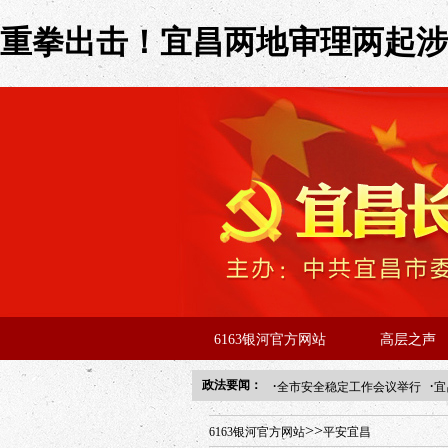
重拳出击！宜昌两地审理两起涉黑
6163银河官方网站
高层之声
·
·
政法要闻：
全市安全稳定工作会议举行
宜
年“招才兴业”事业单位人才引进
>>
6163银河官方网站
平安宜昌