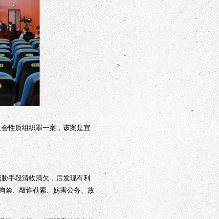
社会性质组织罪一案，该案是宜
威胁手段清收清欠，后发现有利
拘禁、敲诈勒索、妨害公务、故