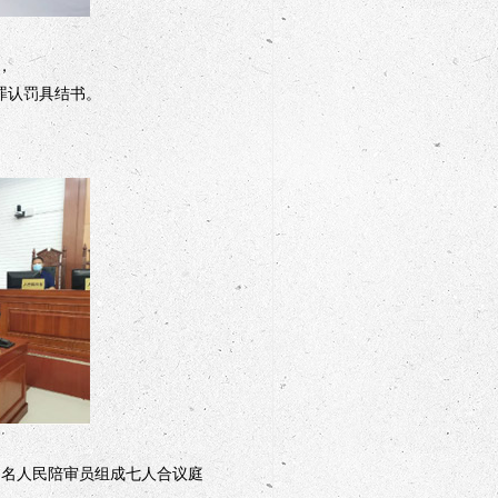
，
罪认罚具结书。
四名人民陪审员组成七人合议庭