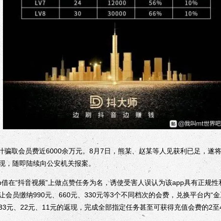
骗取会员费近6000余万元。8月7日，熊某、赵某等人见获利已足，遂将
现，随即陆续向公安机关报案。
p借在“抖音视频”上做点赞任务为名，诱使受害人误认为该app具有正规
会员缴纳990元、660元、330元等3个不同档次的会费，兑换平台内“
3元、22元、11元的返现，完成全部指定任务甚至可获得充值会费的2至