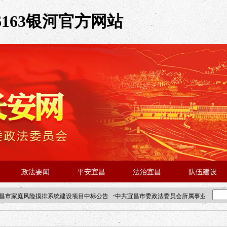
6163银河官方网站
政法要闻
平安宜昌
法治宜昌
队伍建设
·
昌市家庭风险摸排系统建设项目中标公告
中共宜昌市委政法委员会所属事业单位202
·北京站人民大学入校工作提醒