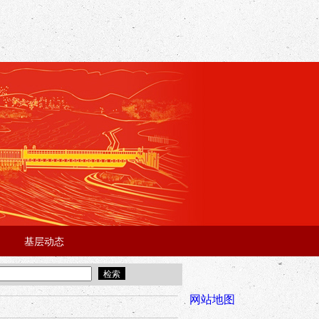
基层动态
·
·
5年“招才兴业”事业单位人才引进·北京站面试成绩公告
宜昌市2025
全市安全稳
网站地图
年“招才兴业