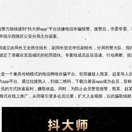
方陆续接到“抖大师app”平台涉嫌电信诈骗报警。接警后，市委常委
并指示西陵区公安分局主办该案。
成立由局长王全胜任组长，副局长贺北华任副组长，分局刑警大队、指
锁定了潜藏在宜昌城区的犯罪团伙。专案组成员反应迅速、行动果断、抓
。
台是一个兼具传销模式的电信网络诈骗平台。犯罪嫌疑人熊某、赵某等人自2
的app平台。通过拉拢熟人，扫描二维码，下载注册该app成为会员，宣
会员的方式快速返利，赚取收益。同时，为防止会员警觉报警，熊某、赵某
脑”模式在线上推广，从而吸引更多会员注册，扩大入金规模，以此骗取钱财