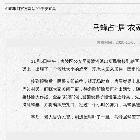
年“招才兴业”事业单位人才引进·北京站人民大学入校工作提醒
>>
6163银河官方网站
平安宜昌
马蜂占“居”
发布时间：2020-11-06
11月5日中午，夷陵区公安局雾渡河派出所民警接到辖区
梁上，出现了一个篮球大小的蜂窝，现老人回来居住，因惧
接到报警后，民警立即前往，经现场勘查，房屋脊梁上悬挂
周边村民，叮嘱大家关闭门窗，待危险解除后再外出活动，
巢移除大作战。全副“武装”的民警架设梯子慢慢靠近蜂巢，
摘除蜂巢，并将编织袋扎口。经过半个小时的努力，马蜂巢
事后，老人告诉民警，刚进屋时吓了一跳，马蜂居然安了