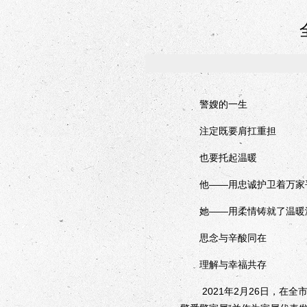
警嫂的一生
注定既要肩扛重担
也要托起温暖
他——用忠诚护卫着万家
她——用柔情铸就了温暖
思念与辛酸同在
理解与幸福共存
2021年2月26日，在全