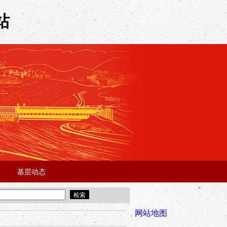
站
基层动态
·
·
5年“招才兴业”事业单位人才引进·北京站面试成绩公告
宜昌市2025
全市安全稳
网站地图
年“招才兴业