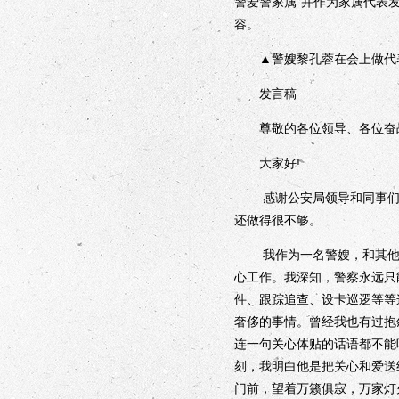
警爱警家属”并作为家属代表
容。
▲警嫂黎孔蓉在会上做代
发言稿
尊敬的各位领导、各位奋战
大家好!
感谢公安局领导和同事们给
还做得很不够。
我作为一名警嫂，和其他民
心工作。我深知，警察永远只
件、跟踪追查、设卡巡逻等等
奢侈的事情。曾经我也有过抱
连一句关心体贴的话语都不能听
刻，我明白他是把关心和爱送
门前，望着万籁俱寂，万家灯