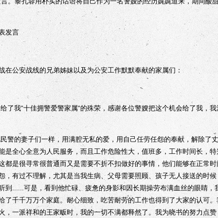
发言。黎孔蓉用朴实的话语将自己作为一名警嫂的经历娓娓道来，期间酸
表发言
在公安战线的兄弟姊妹以及为公安工作默默奉献的家属们：
了我“十佳拥警爱警家属“的殊荣，感谢各位警嫂把这个机会给了我，我
警的妻子们一样，用满腔无私的爱，用自己任劳任怨的奉献，解除了丈
能是全心全意为人民服务，而且工作危险性大，值班多，工作时间长，特
这都是很寻常很普通而又是需要不折不扣做好的事情，他们能够在正常时
怨，有过不理解，尤其是当我生病、父母需要照顾、孩子无人接送的时候
到......可是，看到他忙碌、疲惫的身影和因长期操劳布满血丝的眼睛
给了千千万万个家庭。耐心细致，吃苦耐劳的工作也得到了大家的认可。
火，一派祥和的王家畈时，我的一切不满都释然了。我为晓书的努力点赞