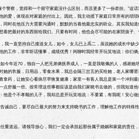
个警察，觉得和一个留守家庭没什么区别，而且更多了一份牵挂。”这话
他的爱，体现在对家庭的付出上。因此，我主动揽下家庭日常所有的琐琐
，同时在他压力大需要沟通时，默默的当着他最忠实的听众。其实我知道
想着把最好的东西留给我们。只要有时间，他也会尽可能的在家陪孩子、
我一直坚持自己接送女儿，如今，女儿已上高二，虽说她的成长中缺少
他的工作，非常听话懂事，成绩优秀！闲聊时我经常开玩笑地说：你们俩
今年近70，独自一人把兄弟俩抚养成人，一直是我敬佩的人，感谢她培
时她的衣服，日用品，零食水果，我总会隔三岔五的买给她，老人家哪里
查拿药，让她安心看病尽早恢复健康；家里一有客人我总是第一个冲到最
一点舒服一些。按常理这些事都应该是由我们家晓书去做的，但我知道他
：他是个不孝顺的儿子，我却总是开玩笑地说：不要紧，有我呢！安心做
诫自己，要尽自己最大的努力来支持晓书的工作，理解他工作的特殊性，
重道远。请领导放心，我们一定会承担起那份属于婚姻和家庭的责任，