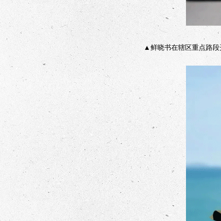
▲鲜晓书在辖区重点路段