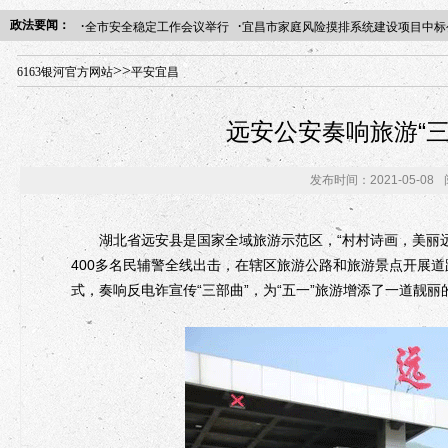
·
·
政法要闻：
全市安全稳定工作会议举行
宜昌市家庭风险摸排系统建设项目中标
年“招才兴业”事业单位人才引进·北京站人民大学入校工作提醒
>>
6163银河官方网站
平安宜昌
远安公安奏响旅游“三
发布时间：2021-05-08
湖北省远安县是国家全域旅游示范区，“村村诗画，美丽远
400多名民辅警全线出击，在辖区旅游公路和旅游景点开展
式，奏响反电诈宣传“三部曲”，为“五一”旅游增添了一道靓丽