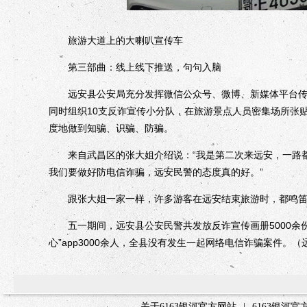
旅游大道上的大喇叭宣传车
第三部曲：线上线下推送，句句入脑
远安县公安局充分发挥微信公众号、微博、新媒体平台传播
同时组织10支反诈宣传小分队，在旅游景点人员密集场所张
度地做到知骗、识骗、防骗。
来自武昌区的张大姐介绍说：“我是第二次来远安，一路都
我们要做好防电信诈骗，远安民警的态度真的好。”
跟张大姐一家一样，许多游客在远安结束旅游时，都鸣笛
五一期间，远安县公安民警共发放反诈宣传画册5000余份，
心”app3000余人，全县没有发生一起网络电信诈骗案件。（
关于6163银河官方网站
|
6163银河